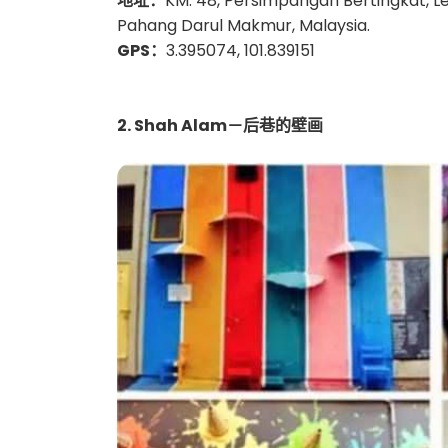
地址：
KM. 48, Persimpangan Bertingkat, L
Pahang Darul Makmur, Malaysia.
GPS：
3.395074, 101.839151
2. Shah Alam－后巷的壁画