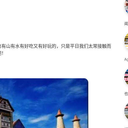
闺
也有山有水有好吃又有好玩的，只是平日我们太常接触而
吧！
A
也