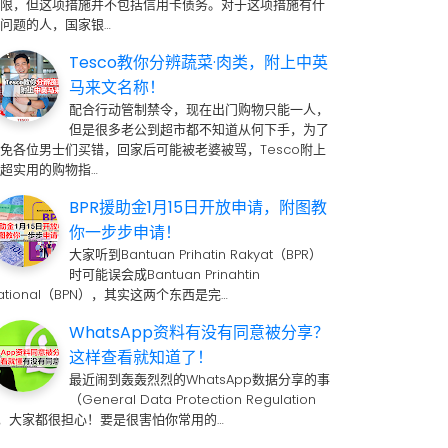
期限，但这项措施并不包括信用卡债务。对于这项措施有什
问题的人，国家银…
Tesco教你分辨蔬菜·肉类，附上中英
马来文名称！
配合行动管制禁令，现在出门购物只能一人，
但是很多老公到超市都不知道从何下手，为了
免各位男士们买错，回家后可能被老婆被骂，Tesco附上
超实用的购物指…
BPR援助金1月15日开放申请，附图教
你一步步申请！
大家听到Bantuan Prihatin Rakyat（BPR）
时可能误会成Bantuan Prinahtin
ational（BPN），其实这两个东西是完…
WhatsApp资料有没有同意被分享？
这样查看就知道了！
最近闹到轰轰烈烈的WhatsApp数据分享的事
（General Data Protection Regulation
 ，大家都很担心！要是很害怕你常用的…