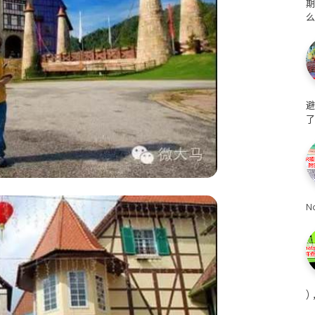
么
避
了
N
)