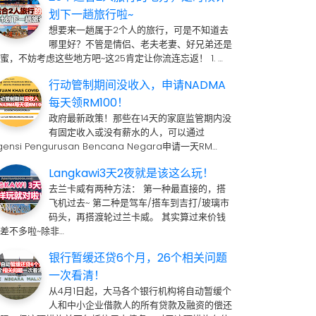
划下一趟旅行啦~
想要来一趟属于2个人的旅行，可是不知道去
哪里好？不管是情侣、老夫老妻、好兄弟还是
蜜，不妨考虑这些地方吧~这25肯定让你流连忘返！ 1. …
行动管制期间没收入，申请NADMA
每天领RM100！
政府最新政策！那些在14天的家庭监管期内没
有固定收入或没有薪水的人，可以通过
gensi Pengurusan Bencana Negara申请一天RM…
Langkawi3天2夜就是该这么玩！
去兰卡威有两种方法： 第一种最直接的，搭
飞机过去~ 第二种是驾车/搭车到吉打/玻璃市
码头，再搭渡轮过兰卡威。 其实算过来价钱
差不多啦~除非…
银行暂缓还贷6个月，26个相关问题
一次看清！
从4月1日起，大马各个银行机构将自动暂缓个
人和中小企业借款人的所有贷款及融资的偿还