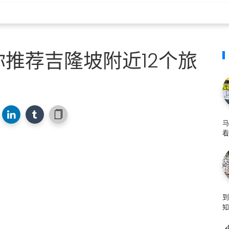
推荐吉隆坡附近12个旅
马
看
知