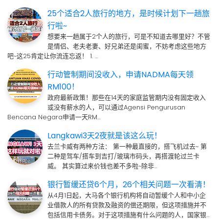
25个适合2人旅行的地方，是时候计划下一趟旅
行啦~
想要来一趟属于2个人的旅行，可是不知道去哪里好？不管
是情侣、老夫老妻、好兄弟还是闺蜜，不妨考虑这些地方
吧~这25肯定让你流连忘返！ 1. …
行动管制期间没收入，申请NADMA每天领
RM100！
政府最新政策！那些在14天的家庭监管期内没有固定收入
或没有薪水的人，可以通过Agensi Pengurusan
Bencana Negara申请一天RM…
Langkawi3天2夜就是该这么玩！
去兰卡威有两种方法： 第一种最直接的，搭飞机过去~ 第
二种是驾车/搭车到吉打/玻璃市码头，再搭渡轮过兰卡
威。 其实算过来价钱也差不多啦~除非…
银行暂缓还贷6个月，26个相关问题一次看清！
从4月1日起，大马各个银行机构将自动暂缓个人和中小企
业借款人的所有贷款及融资的偿还期限，但这项措施并不
包括信用卡债务。对于这项措施有什么问题的人，国家银…