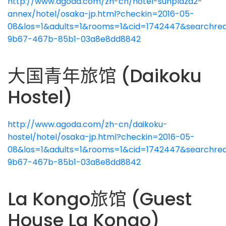
http://www.agoda.com/zh-cn/hotel-sunplaza2-
annex/hotel/osaka-jp.html?checkin=2016-05-
08&los=1&adults=1&rooms=1&cid=1742447&searchreq
9b67-467b-85b1-03a8e8dd8842
大国青年旅馆 (Daikoku
Hostel)
http://www.agoda.com/zh-cn/daikoku-
hostel/hotel/osaka-jp.html?checkin=2016-05-
08&los=1&adults=1&rooms=1&cid=1742447&searchreq
9b67-467b-85b1-03a8e8dd8842
La Kongo旅馆 (Guest
House La Kongo)