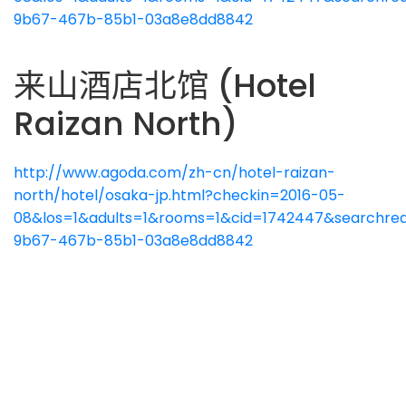
9b67-467b-85b1-03a8e8dd8842
来山酒店北馆 (Hotel
Raizan North)
http://www.agoda.com/zh-cn/hotel-raizan-
north/hotel/osaka-jp.html?checkin=2016-05-
08&los=1&adults=1&rooms=1&cid=1742447&searchreq
9b67-467b-85b1-03a8e8dd8842