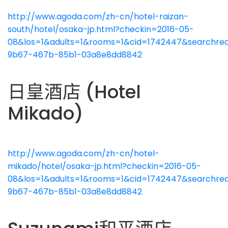
http://www.agoda.com/zh-cn/hotel-raizan-
south/hotel/osaka-jp.html?checkin=2016-05-
08&los=1&adults=1&rooms=1&cid=1742447&searchreq
9b67-467b-85b1-03a8e8dd8842
日皇酒店 (Hotel
Mikado)
http://www.agoda.com/zh-cn/hotel-
mikado/hotel/osaka-jp.html?checkin=2016-05-
08&los=1&adults=1&rooms=1&cid=1742447&searchreq
9b67-467b-85b1-03a8e8dd8842