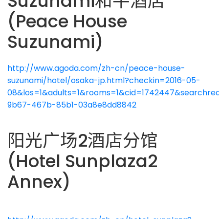
Suzunami和平酒店
(Peace House
Suzunami)
http://www.agoda.com/zh-cn/peace-house-
suzunami/hotel/osaka-jp.html?checkin=2016-05-
08&los=1&adults=1&rooms=1&cid=1742447&searchreq
9b67-467b-85b1-03a8e8dd8842
阳光广场2酒店分馆
(Hotel Sunplaza2
Annex)