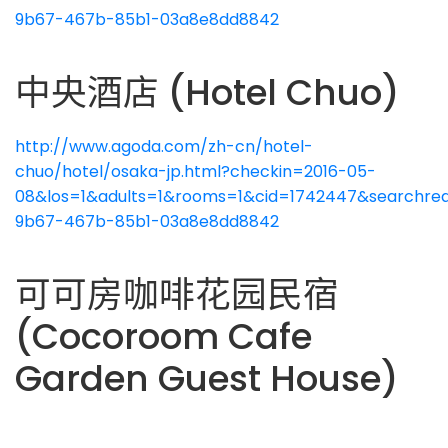
9b67-467b-85b1-03a8e8dd8842
中央酒店 (Hotel Chuo)
http://www.agoda.com/zh-cn/hotel-
chuo/hotel/osaka-jp.html?checkin=2016-05-
08&los=1&adults=1&rooms=1&cid=1742447&searchreq
9b67-467b-85b1-03a8e8dd8842
可可房咖啡花园民宿
(Cocoroom Cafe
Garden Guest House)