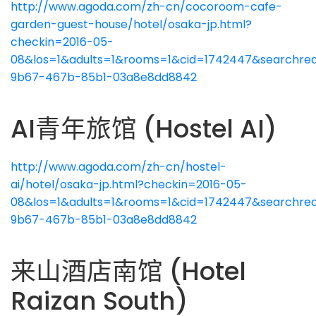
http://www.agoda.com/zh-cn/cocoroom-cafe-
garden-guest-house/hotel/osaka-jp.html?
checkin=2016-05-
08&los=1&adults=1&rooms=1&cid=1742447&searchreq
9b67-467b-85b1-03a8e8dd8842
AI青年旅馆 (Hostel AI)
http://www.agoda.com/zh-cn/hostel-
ai/hotel/osaka-jp.html?checkin=2016-05-
08&los=1&adults=1&rooms=1&cid=1742447&searchreq
9b67-467b-85b1-03a8e8dd8842
来山酒店南馆 (Hotel
Raizan South)