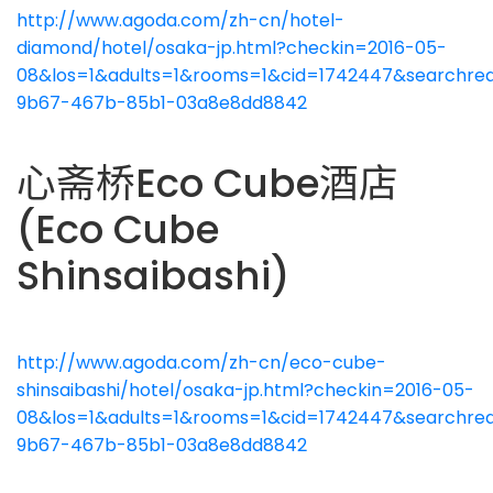
http://www.agoda.com/zh-cn/hotel-
diamond/hotel/osaka-jp.html?checkin=2016-05-
08&los=1&adults=1&rooms=1&cid=1742447&searchreq
9b67-467b-85b1-03a8e8dd8842
心斋桥Eco Cube酒店
(Eco Cube
Shinsaibashi)
http://www.agoda.com/zh-cn/eco-cube-
shinsaibashi/hotel/osaka-jp.html?checkin=2016-05-
08&los=1&adults=1&rooms=1&cid=1742447&searchreq
9b67-467b-85b1-03a8e8dd8842