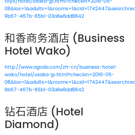
toyo/hotel/osaka-jp.html?checkin=2016-05-
08&los=1&adults=1&rooms=1&cid=1742447&searchreq
9b67-467b-85b1-03a8e8dd8842
和香商务酒店 (Business
Hotel Wako)
http://www.agoda.com/zh-cn/business-hotel-
wako/hotel/osaka-jp.html?checkin=2016-05-
08&los=1&adults=1&rooms=1&cid=1742447&searchreq
9b67-467b-85b1-03a8e8dd8842
钻石酒店 (Hotel
Diamond)