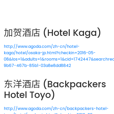
加贺酒店 (Hotel Kaga)
http://www.agoda.com/zh-cn/hotel-
kaga/hotel/osaka-jp.html?checkin=2016-05-
08&los=1&adults=1&rooms=1&cid=1742447&searchreq
9b67-467b-85b1-03a8e8dd8842
东洋酒店 (Backpackers
Hotel Toyo)
http://www.agoda.com/zh-cn/backpackers-hotel-