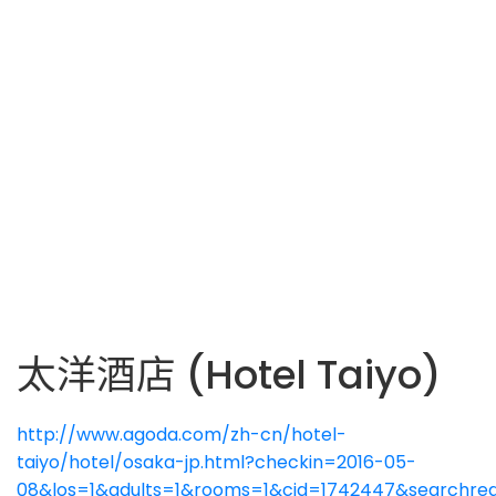
太洋酒店 (Hotel Taiyo)
http://www.agoda.com/zh-cn/hotel-
taiyo/hotel/osaka-jp.html?checkin=2016-05-
08&los=1&adults=1&rooms=1&cid=1742447&searchreq