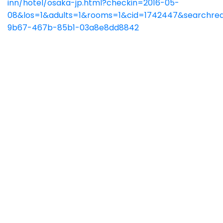
inn/hotel/osaka-jp.html?checkin=2016-05-
08&los=1&adults=1&rooms=1&cid=1742447&searchreq
9b67-467b-85b1-03a8e8dd8842