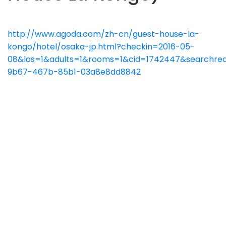
http://www.agoda.com/zh-cn/guest-house-la-
kongo/hotel/osaka-jp.html?checkin=2016-05-
08&los=1&adults=1&rooms=1&cid=1742447&searchreq
9b67-467b-85b1-03a8e8dd8842