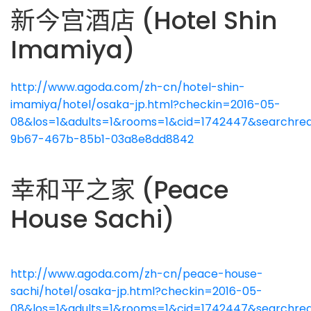
新今宫酒店 (Hotel Shin
Imamiya)
http://www.agoda.com/zh-cn/hotel-shin-
imamiya/hotel/osaka-jp.html?checkin=2016-05-
08&los=1&adults=1&rooms=1&cid=1742447&searchreq
9b67-467b-85b1-03a8e8dd8842
幸和平之家 (Peace
House Sachi)
http://www.agoda.com/zh-cn/peace-house-
sachi/hotel/osaka-jp.html?checkin=2016-05-
08&los=1&adults=1&rooms=1&cid=1742447&searchreq