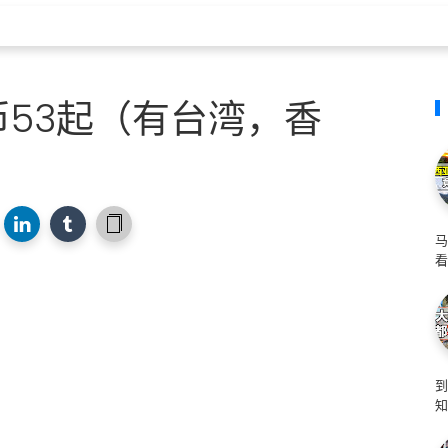
53起（有台湾，香
马
看
知