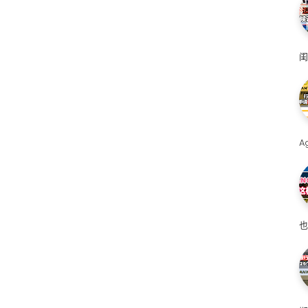
闺
A
也