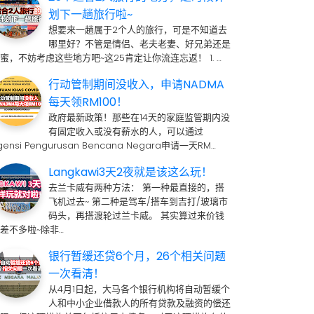
划下一趟旅行啦~
想要来一趟属于2个人的旅行，可是不知道去
哪里好？不管是情侣、老夫老妻、好兄弟还是
蜜，不妨考虑这些地方吧~这25肯定让你流连忘返！ 1. …
行动管制期间没收入，申请NADMA
每天领RM100！
政府最新政策！那些在14天的家庭监管期内没
有固定收入或没有薪水的人，可以通过
gensi Pengurusan Bencana Negara申请一天RM…
Langkawi3天2夜就是该这么玩！
去兰卡威有两种方法： 第一种最直接的，搭
飞机过去~ 第二种是驾车/搭车到吉打/玻璃市
码头，再搭渡轮过兰卡威。 其实算过来价钱
差不多啦~除非…
银行暂缓还贷6个月，26个相关问题
一次看清！
从4月1日起，大马各个银行机构将自动暂缓个
人和中小企业借款人的所有贷款及融资的偿还