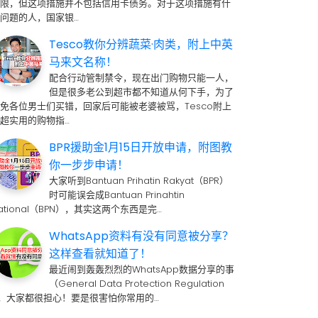
期限，但这项措施并不包括信用卡债务。对于这项措施有什
问题的人，国家银…
Tesco教你分辨蔬菜·肉类，附上中英
马来文名称！
配合行动管制禁令，现在出门购物只能一人，
但是很多老公到超市都不知道从何下手，为了
免各位男士们买错，回家后可能被老婆被骂，Tesco附上
超实用的购物指…
BPR援助金1月15日开放申请，附图教
你一步步申请！
大家听到Bantuan Prihatin Rakyat（BPR）
时可能误会成Bantuan Prinahtin
ational（BPN），其实这两个东西是完…
WhatsApp资料有没有同意被分享？
这样查看就知道了！
最近闹到轰轰烈烈的WhatsApp数据分享的事
（General Data Protection Regulation
 ，大家都很担心！要是很害怕你常用的…