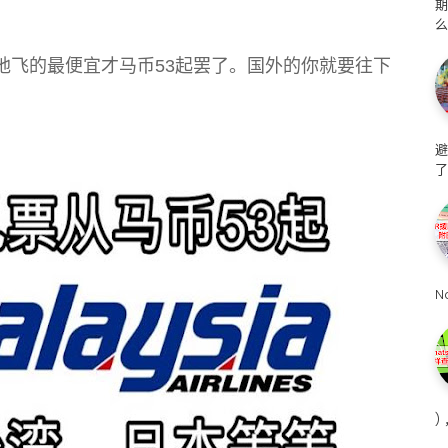
么
地飞的最便宜才马币53起罢了。国外的你就要往下
避
了
N
)