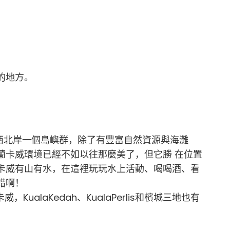
的地方。
馬來西亞西北岸一個島嶼群，除了有豐富自然資源與海灘
蘭卡威環境已經不如以往那麼美了，但它勝 在位置
卡威有山有水，在這裡玩玩水上活動、喝喝酒、看
錯啊！
ualaKedah、KualaPerlis和檳城三地也有