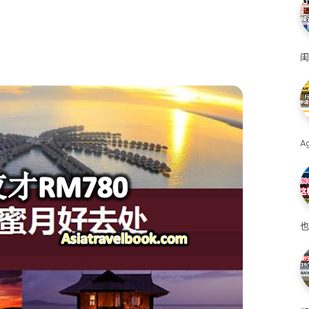
闺
A
也