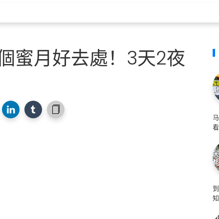
個蜜月好去處！3天2夜
马
看
知