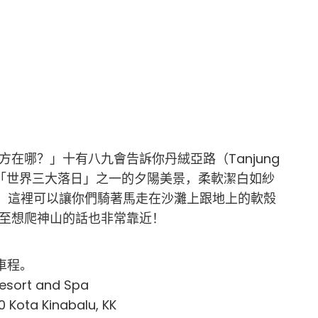
在哪？」十有八九會告訴你丹絨亞路（Tanjung
了有堪稱「世界三大落日」之一的夕陽美景，柔軟潔白如紗
！這裡可以讓你們騎著馬走在沙灘上跟地上的軟殼
甚至想爬神山的話也非常靠近！
車程。
esort and Spa
 Kota Kinabalu, KK