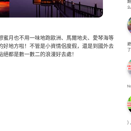
么
想蜜月也不用一味地跑歐洲、馬爾地夫、愛琴海等
避
的好地方啦！不管是小資情侶度假，還是到國外去
了
點絕都是數一數二的浪漫好去處！
N
)