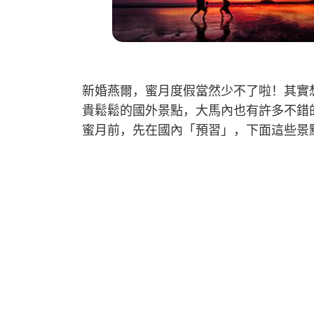
新婚燕爾，蜜月度假當然少不了啦！其實
貴鬆鬆的國外景點，大馬內也有許多不錯
蜜月前，先在國內「預習」，下面這些景