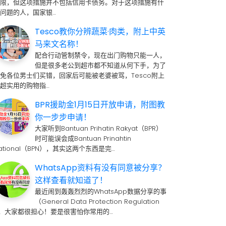
期限，但这项措施并不包括信用卡债务。对于这项措施有什
问题的人，国家银…
Tesco教你分辨蔬菜·肉类，附上中英
马来文名称！
配合行动管制禁令，现在出门购物只能一人，
但是很多老公到超市都不知道从何下手，为了
免各位男士们买错，回家后可能被老婆被骂，Tesco附上
超实用的购物指…
BPR援助金1月15日开放申请，附图教
你一步步申请！
大家听到Bantuan Prihatin Rakyat（BPR）
时可能误会成Bantuan Prinahtin
ational（BPN），其实这两个东西是完…
WhatsApp资料有没有同意被分享？
这样查看就知道了！
最近闹到轰轰烈烈的WhatsApp数据分享的事
（General Data Protection Regulation
 ，大家都很担心！要是很害怕你常用的…