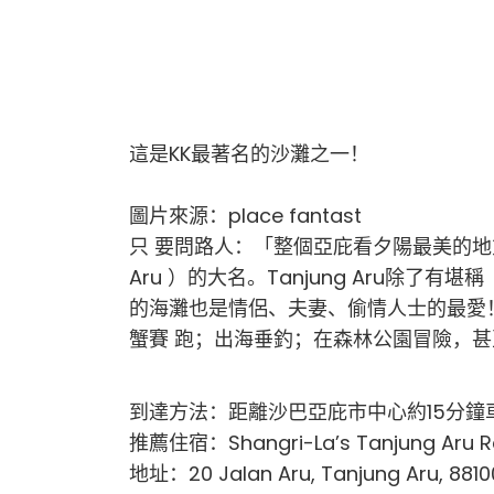
這是KK最著名的沙灘之一！
圖片來源：place fantast
只 要問路人：「整個亞庇看夕陽最美的地方
Aru ）的大名。Tanjung Aru除
的海灘也是情侶、夫妻、偷情人士的最愛
蟹賽 跑；出海垂釣；在森林公園冒險，
到達方法：距離沙巴亞庇市中心約15分鐘
推薦住宿：Shangri-La’s Tanjung Aru R
地址：20 Jalan Aru, Tanjung Aru, 88100