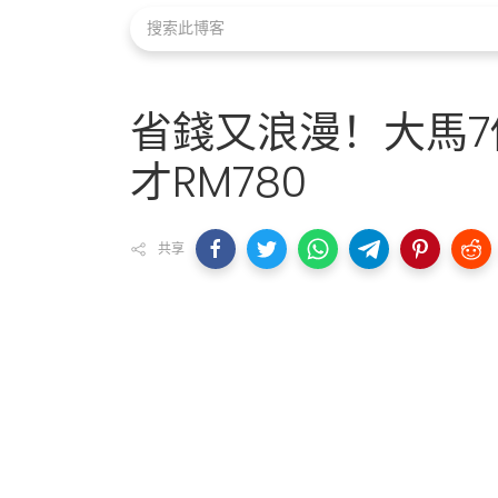
省錢又浪漫！大馬7
才RM780
共享