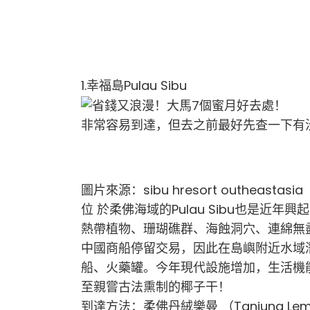
1.幸福島Pulau Sibu
非常容易到達，但去之前最好先查一下有
圖片來源：sibu hresort outheastasia
位 於柔佛海域的Pulau Sibu也是
熱帶植物、珊瑚礁群、海蝕洞穴、連綿無
中國商船停留交易，因此在島嶼附近水域
船、火藥罐。今年現代設施增加，生活機
至親嘗古法熏制的椰子干！
到達方法：柔佛丹絨樂曼 （Tanjung L