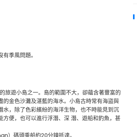
沒有季風問題。
近年興起的旅遊小島之一。島的範圍不大，卻蘊含著豐富的
盡的金色沙灘及湛藍的海水。小島古時常有海盜與
潛水，除了色彩繽紛的海洋生物，也不時能見到沉
能方便，也可以進行浮潛、深 潛、遊船和釣魚，甚
eman）碼頭乘船約20分鐘抵達。