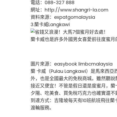
電話：088-327 888
網址：http://www.shangri-la.com
資料來源：expatgomalaysia
3.蘭卡威Langkawi
蘭卡威也是許多外國男女喜愛前往度蜜月
圖片來源：easybook limbcmalaysia
蘭 卡威（Pulau Langkawi）是
外，也是全國最大的免稅商城。雖然聽說
接近又便宜！不管是假日還是度蜜月，蘭
夕陽、吃美食、買免稅巧克力也確實還不
到達方式：吉隆坡每天有10班航班飛往蘭卡威，K
渡輪服務。