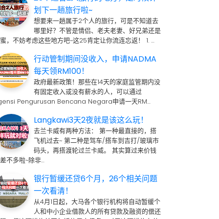
划下一趟旅行啦~
想要来一趟属于2个人的旅行，可是不知道去
哪里好？不管是情侣、老夫老妻、好兄弟还是
蜜，不妨考虑这些地方吧~这25肯定让你流连忘返！ 1. …
行动管制期间没收入，申请NADMA
每天领RM100！
政府最新政策！那些在14天的家庭监管期内没
有固定收入或没有薪水的人，可以通过
gensi Pengurusan Bencana Negara申请一天RM…
Langkawi3天2夜就是该这么玩！
去兰卡威有两种方法： 第一种最直接的，搭
飞机过去~ 第二种是驾车/搭车到吉打/玻璃市
码头，再搭渡轮过兰卡威。 其实算过来价钱
差不多啦~除非…
银行暂缓还贷6个月，26个相关问题
一次看清！
从4月1日起，大马各个银行机构将自动暂缓个
人和中小企业借款人的所有贷款及融资的偿还