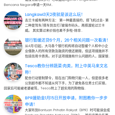
Bencana Negara申请一天RM…
Langkawi3天2夜就是该这么玩！
去兰卡威有两种方法： 第一种最直接的，搭飞机过去~ 第
二种是驾车/搭车到吉打/玻璃市码头，再搭渡轮过兰卡
威。 其实算过来价钱也差不多啦~除非…
银行暂缓还贷6个月，26个相关问题一次看清！
从4月1日起，大马各个银行机构将自动暂缓个人和中小企
业借款人的所有贷款及融资的偿还期限，但这项措施并不
包括信用卡债务。对于这项措施有什么问题的人，国家银…
Tesco教你分辨蔬菜·肉类，附上中英马来文名
称！
配合行动管制禁令，现在出门购物只能一人，但是很多老
公到超市都不知道从何下手，为了避免各位男士们买错，
回家后可能被老婆被骂，Tesco附上了超实用的购物指…
BPR援助金1月15日开放申请，附图教你一步步
申请！
大家听到Bantuan Prihatin Rakyat（BPR）时可能误会成