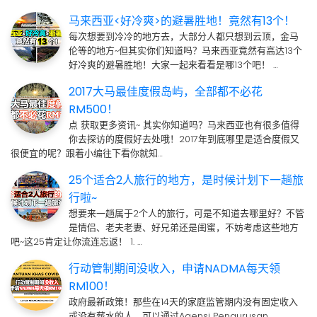
马来西亚<好冷爽>的避暑胜地！竟然有13个！
每次想要到冷冷的地方去，大部分人都只想到云顶，金马
伦等的地方~但其实你们知道吗？马来西亚竟然有高达13个
好冷爽的避暑胜地！大家一起来看看是哪13个吧！ …
2017大马最佳度假岛屿，全部都不必花
RM500！
点 获取更多资讯~ 其实你知道吗？马来西亚也有很多值得
你去探访的度假好去处哦！2017年到底哪里是适合度假又
很便宜的呢？跟着小编往下看你就知…
25个适合2人旅行的地方，是时候计划下一趟旅
行啦~
想要来一趟属于2个人的旅行，可是不知道去哪里好？不管
是情侣、老夫老妻、好兄弟还是闺蜜，不妨考虑这些地方
吧~这25肯定让你流连忘返！ 1. …
行动管制期间没收入，申请NADMA每天领
RM100！
政府最新政策！那些在14天的家庭监管期内没有固定收入
或没有薪水的人，可以通过Agensi Pengurusan