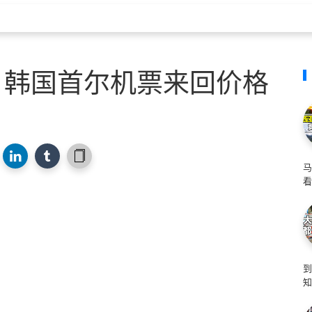
 韩国首尔机票来回价格
马
看
知