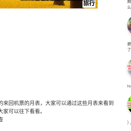
么
避
了
N
的来回机票的月表，大家可以通过这些月表来看到
大家可以往下看看。
查
)