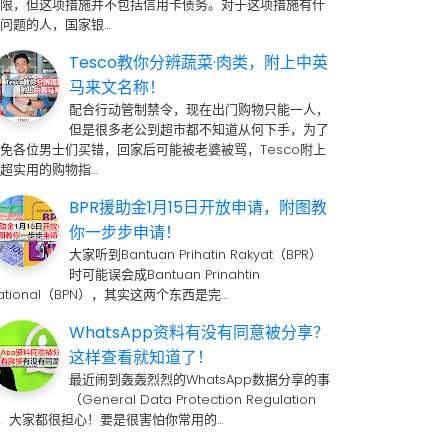
期限，但这项措施并不包括信用卡债务。对于这项措施有什
问题的人，国家银…
Tesco教你分辨蔬菜·肉类，附上中英
马来文名称！
配合行动管制禁令，现在出门购物只能一人，
但是很多老公到超市都不知道从何下手，为了
免各位男士们买错，回家后可能被老婆被骂，Tesco附上
超实用的购物指…
BPR援助金1月15日开放申请，附图教
你一步步申请！
大家听到Bantuan Prihatin Rakyat（BPR）
时可能误会成Bantuan Prinahtin
ational（BPN），其实这两个东西是完…
WhatsApp资料有没有同意被分享？
这样查看就知道了！
最近闹到轰轰烈烈的WhatsApp数据分享的事
（General Data Protection Regulation
 ，大家都很担心！要是很害怕你常用的…