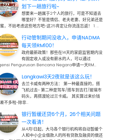
划下一趟旅行啦~
想要来一趟属于2个人的旅行，可是不知道去
哪里好？不管是情侣、老夫老妻、好兄弟还是
蜜，不妨考虑这些地方吧~这25肯定让你流连忘返！ 1. …
行动管制期间没收入，申请NADMA
每天领RM100！
政府最新政策！那些在14天的家庭监管期内没
有固定收入或没有薪水的人，可以通过
gensi Pengurusan Bencana Negara申请一天RM…
Langkawi3天2夜就是该这么玩！
去兰卡威有两种方法： 第一种最直接的，搭
飞机过去~ 第二种是驾车/搭车到吉打/玻璃市
码头，再搭渡轮过兰卡威。 其实算过来价钱
差不多啦~除非…
银行暂缓还贷6个月，26个相关问题
一次看清！
从4月1日起，大马各个银行机构将自动暂缓个
人和中小企业借款人的所有贷款及融资的偿还