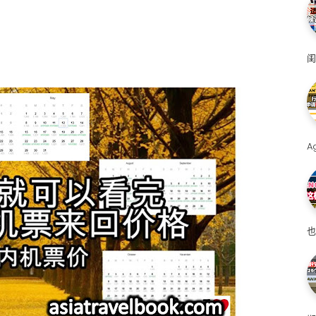
闺
A
也