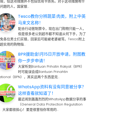
期限，但这项措施并不包括信用卡债务。对于这项措施有什
问题的人，国家银…
Tesco教你分辨蔬菜·肉类，附上中英
马来文名称！
配合行动管制禁令，现在出门购物只能一人，
但是很多老公到超市都不知道从何下手，为了
免各位男士们买错，回家后可能被老婆被骂，Tesco附上
超实用的购物指…
BPR援助金1月15日开放申请，附图教
你一步步申请！
大家听到Bantuan Prihatin Rakyat（BPR）
时可能误会成Bantuan Prinahtin
ational（BPN），其实这两个东西是完…
WhatsApp资料有没有同意被分享？
这样查看就知道了！
最近闹到轰轰烈烈的WhatsApp数据分享的事
（General Data Protection Regulation
 ，大家都很担心！要是很害怕你常用的…