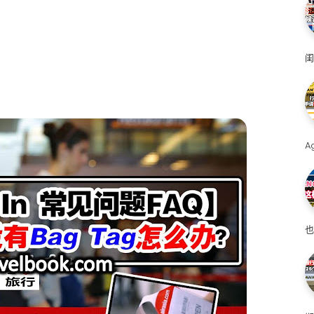
闺
A
也