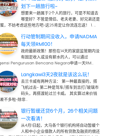
划下一趟旅行啦~
想要来一趟属于2个人的旅行，可是不知道去
哪里好？不管是情侣、老夫老妻、好兄弟还是
蜜，不妨考虑这些地方吧~这25肯定让你流连忘返！ 1. …
行动管制期间没收入，申请NADMA
每天领RM100！
政府最新政策！那些在14天的家庭监管期内没
有固定收入或没有薪水的人，可以通过
gensi Pengurusan Bencana Negara申请一天RM…
Langkawi3天2夜就是该这么玩！
去兰卡威有两种方法： 第一种最直接的，搭
飞机过去~ 第二种是驾车/搭车到吉打/玻璃市
码头，再搭渡轮过兰卡威。 其实算过来价钱
差不多啦~除非…
银行暂缓还贷6个月，26个相关问题
一次看清！
从4月1日起，大马各个银行机构将自动暂缓个
人和中小企业借款人的所有贷款及融资的偿还