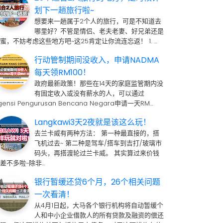
划下一趟旅行啦~
想要来一趟属于2个人的旅行，可是不知道去
哪里好？不管是情侣、老夫老妻、好兄弟还是
蜜，不妨考虑这些地方吧~这25肯定让你流连忘返！ 1. …
行动管制期间没收入，申请NADMA
每天领RM100！
政府最新政策！那些在14天的家庭监管期内没
有固定收入或没有薪水的人，可以通过
gensi Pengurusan Bencana Negara申请一天RM…
Langkawi3天2夜就是该这么玩！
去兰卡威有两种方法： 第一种最直接的，搭
飞机过去~ 第二种是驾车/搭车到吉打/玻璃市
码头，再搭渡轮过兰卡威。 其实算过来价钱
差不多啦~除非…
银行暂缓还贷6个月，26个相关问题
一次看清！
从4月1日起，大马各个银行机构将自动暂缓个
人和中小企业借款人的所有贷款及融资的偿还