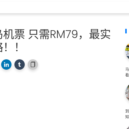
机票 只需RM79，最实
略！！
马
看
知