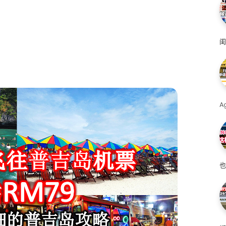
闺
A
也