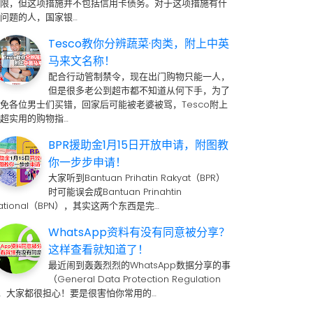
期限，但这项措施并不包括信用卡债务。对于这项措施有什
问题的人，国家银…
Tesco教你分辨蔬菜·肉类，附上中英
马来文名称！
配合行动管制禁令，现在出门购物只能一人，
但是很多老公到超市都不知道从何下手，为了
免各位男士们买错，回家后可能被老婆被骂，Tesco附上
超实用的购物指…
BPR援助金1月15日开放申请，附图教
你一步步申请！
大家听到Bantuan Prihatin Rakyat（BPR）
时可能误会成Bantuan Prinahtin
ational（BPN），其实这两个东西是完…
WhatsApp资料有没有同意被分享？
这样查看就知道了！
最近闹到轰轰烈烈的WhatsApp数据分享的事
（General Data Protection Regulation
 ，大家都很担心！要是很害怕你常用的…