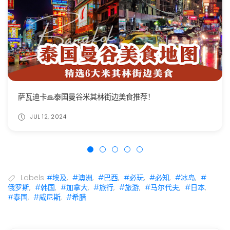
萨瓦迪卡🙏泰国曼谷米其林街边美食推荐！
JUL 12, 2024
Labels
#埃及
,
#澳洲
,
#巴西
,
#必玩
,
#必知
,
#冰岛
,
#
俄罗斯
,
#韩国
,
#加拿大
,
#旅行
,
#旅游
,
#马尔代夫
,
#日本
,
#泰国
,
#威尼斯
,
#希腊