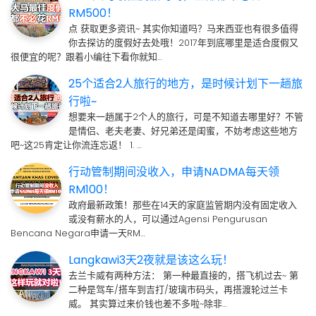
RM500！
点 获取更多资讯~ 其实你知道吗？马来西亚也有很多值得
你去探访的度假好去处哦！2017年到底哪里是适合度假又
很便宜的呢？跟着小编往下看你就知…
25个适合2人旅行的地方，是时候计划下一趟旅
行啦~
想要来一趟属于2个人的旅行，可是不知道去哪里好？不管
是情侣、老夫老妻、好兄弟还是闺蜜，不妨考虑这些地方
吧~这25肯定让你流连忘返！ 1. …
行动管制期间没收入，申请NADMA每天领
RM100！
政府最新政策！那些在14天的家庭监管期内没有固定收入
或没有薪水的人，可以通过Agensi Pengurusan
Bencana Negara申请一天RM…
Langkawi3天2夜就是该这么玩！
去兰卡威有两种方法： 第一种最直接的，搭飞机过去~ 第
二种是驾车/搭车到吉打/玻璃市码头，再搭渡轮过兰卡
威。 其实算过来价钱也差不多啦~除非…