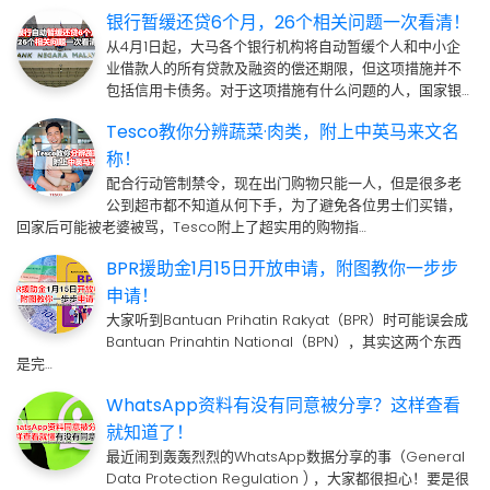
银行暂缓还贷6个月，26个相关问题一次看清！
从4月1日起，大马各个银行机构将自动暂缓个人和中小企
业借款人的所有贷款及融资的偿还期限，但这项措施并不
包括信用卡债务。对于这项措施有什么问题的人，国家银…
Tesco教你分辨蔬菜·肉类，附上中英马来文名
称！
配合行动管制禁令，现在出门购物只能一人，但是很多老
公到超市都不知道从何下手，为了避免各位男士们买错，
回家后可能被老婆被骂，Tesco附上了超实用的购物指…
BPR援助金1月15日开放申请，附图教你一步步
申请！
大家听到Bantuan Prihatin Rakyat（BPR）时可能误会成
Bantuan Prinahtin National（BPN），其实这两个东西
是完…
WhatsApp资料有没有同意被分享？这样查看
就知道了！
最近闹到轰轰烈烈的WhatsApp数据分享的事（General
Data Protection Regulation ) ，大家都很担心！要是很