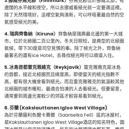
3.挪威芬馬克郡（Finnmark）
芬馬克郡位於挪威北部，有
遼闊的水平線和夜空，所以去挪威看極光就一定要選這裡。
除了天然環境好，這裡空氣夠清新，可以呼吸著最自然的空
氣感受極光的美。
4. 瑞典齊魯納（Kiruna）
齊魯納是瑞典最北邊的第一大城
市，位於北極圈二百公里內，冬天日照短，是典型的北極圈
氣候，零下30度是司空見慣的事。除了極光之外，齊魯納
最著名的還有Ice Hotel，去尋找極光時可以順道入住。
5. 冰島首都雷克雅維克（Reykjavik）
雷克雅雅克是冰島
的首都，接近北極圈而且緯度高，即使當天的極光指數不
高，都有很大機會看到極光。而且雷克雅雅克的氣溫較其他
北極圈的城市暖和，最適合怕凍的人去看極光。但要留意，
通常要到周邊光害較少的郊區才較容易看到極光。
6. 芬蘭 (Kakslauttanen Igloo West Village)
為於芬蘭薩利色爾卡費爾（Saariselkä Fell）區的冰屋村，
是Kakslauttanen Igloo West Village酒店的知名特色，
圓