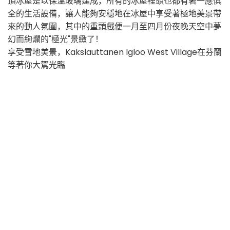
頂冰屋是以保溫玻璃建成，所有的冰屋裡頭也都有著一應俱
全的生活設備，
讓人能夠安穩地在冰屋中享受著極地美景帶
來的動人氛圍，
其中的重頭戲便一月至四月份夜晚天空中夢
幻而絢爛的"極光"景緻了！
享受雪地美景，Kakslauttanen Igloo West Village在芬蘭
等著你大駕光臨