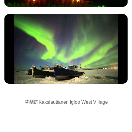
芬蘭的
Kakslauttanen Igloo West Village