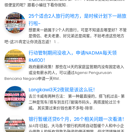
很便宜的呢？跟着小编往下看你就知…
25个适合2人旅行的地方，是时候计划下一趟旅
行啦~
想要来一趟属于2个人的旅行，可是不知道去哪里好？不管
是情侣、老夫老妻、好兄弟还是闺蜜，不妨考虑这些地方
吧~这25肯定让你流连忘返！ 1. …
行动管制期间没收入，申请NADMA每天领
RM100！
政府最新政策！那些在14天的家庭监管期内没有固定收入
或没有薪水的人，可以通过Agensi Pengurusan
Bencana Negara申请一天RM…
Langkawi3天2夜就是该这么玩！
去兰卡威有两种方法： 第一种最直接的，搭飞机过去~ 第
二种是驾车/搭车到吉打/玻璃市码头，再搭渡轮过兰卡
威。 其实算过来价钱也差不多啦~除非…
银行暂缓还贷6个月，26个相关问题一次看清！
从4月1日起，大马各个银行机构将自动暂缓个人和中小企
业借款人的所有贷款及融资的偿还期限，但这项措施并不