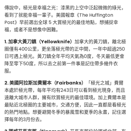
傳說中，極光是幸福之光：漆黑的上空中泛起微微的綠光，
看到了就能幸福一輩子。美國報章《The Huffington
Post》早前選出全球 5 大賞極光的最佳地點，想捕捉幸
福，或者不是想像中困難。
1. 加拿大黃刀鎮（Yellowknife）
加拿大的黃刀鎮，離北極
圈僅有400公里，更坐落極光帶的正中間，一年中超過250
日可遇上極光。黃刀鎮全年平均天氣為0度，冬天最低更會
降至零下50度，所以去之前第一件事是記住帶多幾件衣
服。
2. 美國阿拉斯加費爾本（Fairbanks）
「極光之城」費爾
本處於極光帶，每年平均有243日可以看到極光現身，而且
遠離大城市人群，擁有欣賞極光的最佳環境。加上費爾本是
最貼近北極圈的主要城市，交通方便，因此一直都是看極光
的熱門地點。想要避開冬季的暴風雪和夏季的永晝，記住選
擇每年的3月份去。