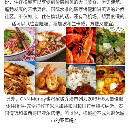
说，住在槟城可以享受到价廉物美的大马美食、历史建筑、
蓬勃发展的艺术舞台、国际水准的医疗保健和讲英语的外侨
社区。不仅如此，住在槟城的话，还有飞机场，想要度假的
话可以飞往吉隆坡、新加坡和兰卡威，方便又便宜。
另外，CNN Money也将槟城乔治市列为2016年6大最佳退
休住所哦~完全打败了米尼加共和国和国拉丝特拉纳斯、泰
国清迈和墨西哥巴亚尔塔港。所以说，槟城能不成为退休城
市的亚军吗？