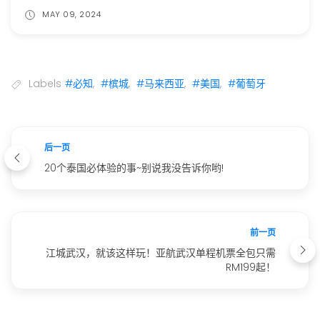
MAY 09, 2024
Labels
#必知
,
#槟城
,
#马来西亚
,
#美国
,
#葡萄牙
后一页
20个泰国必体验的事~别说我没告诉你哟!
前一页
江城武汉，就该这样玩！亚航武汉单程机票全包只需
RM199起！