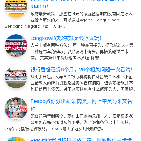
RM100！
政府最新政策！那些在14天的家庭监管期内没有固定收入
或没有薪水的人，可以通过Agensi Pengurusan
Bencana Negara申请一天RM…
Langkawi3天2夜就是该这么玩！
去兰卡威有两种方法： 第一种最直接的，搭飞机过去~ 第
二种是驾车/搭车到吉打/玻璃市码头，再搭渡轮过兰卡
威。 其实算过来价钱也差不多啦~除非…
银行暂缓还贷6个月，26个相关问题一次看清！
从4月1日起，大马各个银行机构将自动暂缓个人和中小企
业借款人的所有贷款及融资的偿还期限，但这项措施并不
包括信用卡债务。对于这项措施有什么问题的人，国家银…
Tesco教你分辨蔬菜·肉类，附上中英马来文名
称！
配合行动管制禁令，现在出门购物只能一人，但是很多老
公到超市都不知道从何下手，为了避免各位男士们买错，
回家后可能被老婆被骂，Tesco附上了超实用的购物指…
BPR援助金1月15日开放申请，附图教你一步步