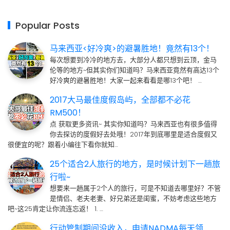
Popular Posts
马来西亚<好冷爽>的避暑胜地！竟然有13个！
每次想要到冷冷的地方去，大部分人都只想到云顶，金马
伦等的地方~但其实你们知道吗？马来西亚竟然有高达13个
好冷爽的避暑胜地！大家一起来看看是哪13个吧！ …
2017大马最佳度假岛屿，全部都不必花
RM500！
点 获取更多资讯~ 其实你知道吗？马来西亚也有很多值得
你去探访的度假好去处哦！2017年到底哪里是适合度假又
很便宜的呢？跟着小编往下看你就知…
25个适合2人旅行的地方，是时候计划下一趟旅
行啦~
想要来一趟属于2个人的旅行，可是不知道去哪里好？不管
是情侣、老夫老妻、好兄弟还是闺蜜，不妨考虑这些地方
吧~这25肯定让你流连忘返！ 1. …
行动管制期间没收入，申请NADMA每天领