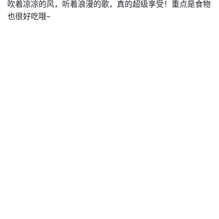
吹着凉凉的风，听着浪漫的歌，真的超级享受！重点是
食物
也很好吃哦~