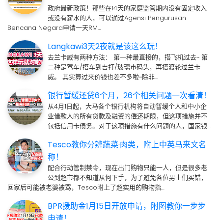
政府最新政策！那些在14天的家庭监管期内没有固定收入
或没有薪水的人，可以通过Agensi Pengurusan
Bencana Negara申请一天RM…
Langkawi3天2夜就是该这么玩！
去兰卡威有两种方法： 第一种最直接的，搭飞机过去~ 第
二种是驾车/搭车到吉打/玻璃市码头，再搭渡轮过兰卡
威。 其实算过来价钱也差不多啦~除非…
银行暂缓还贷6个月，26个相关问题一次看清！
从4月1日起，大马各个银行机构将自动暂缓个人和中小企
业借款人的所有贷款及融资的偿还期限，但这项措施并不
包括信用卡债务。对于这项措施有什么问题的人，国家银…
Tesco教你分辨蔬菜·肉类，附上中英马来文名
称！
配合行动管制禁令，现在出门购物只能一人，但是很多老
公到超市都不知道从何下手，为了避免各位男士们买错，
回家后可能被老婆被骂，Tesco附上了超实用的购物指…
BPR援助金1月15日开放申请，附图教你一步步
申请！