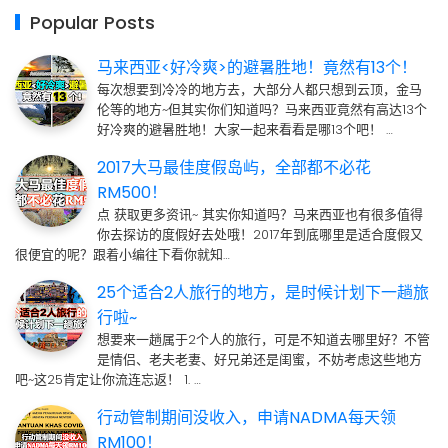
Popular Posts
马来西亚<好冷爽>的避暑胜地！竟然有13个！
每次想要到冷冷的地方去，大部分人都只想到云顶，金马
伦等的地方~但其实你们知道吗？马来西亚竟然有高达13个
好冷爽的避暑胜地！大家一起来看看是哪13个吧！ …
2017大马最佳度假岛屿，全部都不必花
RM500！
点 获取更多资讯~ 其实你知道吗？马来西亚也有很多值得
你去探访的度假好去处哦！2017年到底哪里是适合度假又
很便宜的呢？跟着小编往下看你就知…
25个适合2人旅行的地方，是时候计划下一趟旅
行啦~
想要来一趟属于2个人的旅行，可是不知道去哪里好？不管
是情侣、老夫老妻、好兄弟还是闺蜜，不妨考虑这些地方
吧~这25肯定让你流连忘返！ 1. …
行动管制期间没收入，申请NADMA每天领
RM100！