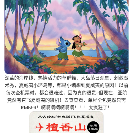
深蓝的海岸线，热情活力的草群舞，大岛落日观星，刺激魔
术秀，夏威夷小环岛等，都是小编想到夏威夷的原因！以前
每次查机票时，都会很难过，因为真的很贵~但现在，亚航
竟然有直飞夏威夷的班机！去查查看，单程全包竟然只需
RM899！啊啊啊啊啊啊啊！！！太疯狂了！