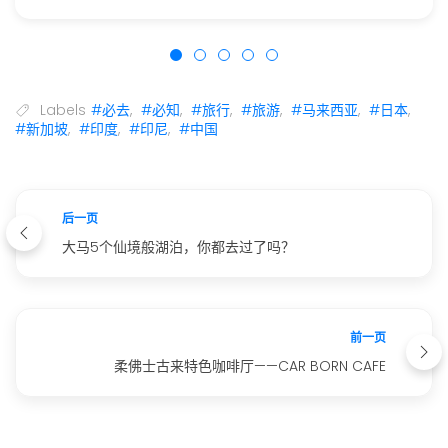
Labels
#必去
,
#必知
,
#旅行
,
#旅游
,
#马来西亚
,
#日本
,
#新加坡
,
#印度
,
#印尼
,
#中国
后一页
大马5个仙境般湖泊，你都去过了吗？
前一页
柔佛士古来特色咖啡厅——CAR BORN CAFE