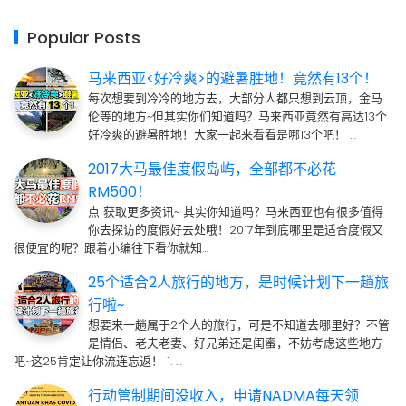
Popular Posts
马来西亚<好冷爽>的避暑胜地！竟然有13个！
每次想要到冷冷的地方去，大部分人都只想到云顶，金马
伦等的地方~但其实你们知道吗？马来西亚竟然有高达13个
好冷爽的避暑胜地！大家一起来看看是哪13个吧！ …
2017大马最佳度假岛屿，全部都不必花
RM500！
点 获取更多资讯~ 其实你知道吗？马来西亚也有很多值得
你去探访的度假好去处哦！2017年到底哪里是适合度假又
很便宜的呢？跟着小编往下看你就知…
25个适合2人旅行的地方，是时候计划下一趟旅
行啦~
想要来一趟属于2个人的旅行，可是不知道去哪里好？不管
是情侣、老夫老妻、好兄弟还是闺蜜，不妨考虑这些地方
吧~这25肯定让你流连忘返！ 1. …
行动管制期间没收入，申请NADMA每天领