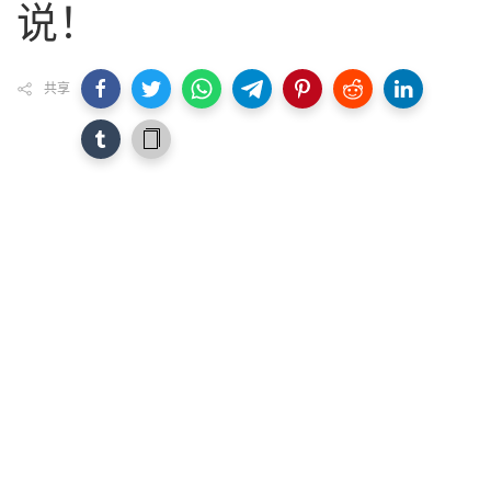
说！
共享