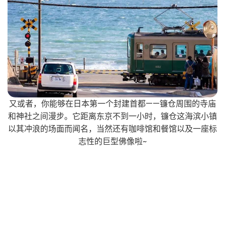
又或者，你能够在日本第一个封建首都——镰仓周围的寺庙
和神社之间漫步。它距离东京不到一小时，镰仓这海滨小镇
以其冲浪的场面而闻名，当然还有咖啡馆和餐馆以及一座标
志性的巨型佛像啦~