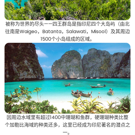
被称为世界的尽头——四王群岛是指印尼四个大岛屿（由北
往南是Waigeo，Batanta，Salawati，Misool）及其周边
1500个小岛组成的区域。
因周边水域里有超过1400中珊瑚和鱼群，硬珊瑚种类比整
个加勒比海域的种类还多，这里已经成为印尼著名的潜点之
一。