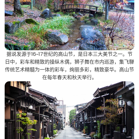
据说发源于16~17世纪的高山节，是日本三大美节之一。节
日中，彩车和精致的操纵木偶，狮子舞在市内巡游，集飞騨
传统艺术精髓为一体的彩车，绚丽多彩，精致豪华。高山节
在每年春天和秋天举行。