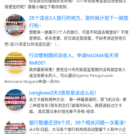
你去探访的度假好去处哦！2017年到底哪里是适合度假又
很便宜的呢？跟着小编往下看你就知…
25个适合2人旅行的地方，是时候计划下一趟旅
行啦~
想要来一趟属于2个人的旅行，可是不知道去哪里好？不管
是情侣、老夫老妻、好兄弟还是闺蜜，不妨考虑这些地方
吧~这25肯定让你流连忘返！ 1. …
行动管制期间没收入，申请NADMA每天领
RM100！
政府最新政策！那些在14天的家庭监管期内没有固定收入
或没有薪水的人，可以通过Agensi Pengurusan
Bencana Negara申请一天RM…
Langkawi3天2夜就是该这么玩！
去兰卡威有两种方法： 第一种最直接的，搭飞机过去~ 第
二种是驾车/搭车到吉打/玻璃市码头，再搭渡轮过兰卡
威。 其实算过来价钱也差不多啦~除非…
银行暂缓还贷6个月，26个相关问题一次看清！
从4月1日起，大马各个银行机构将自动暂缓个人和中小企