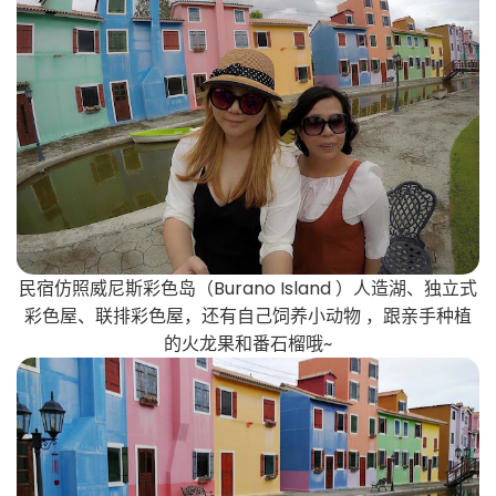
民宿仿照威尼斯彩色岛（Burano Island ）人造湖、独立式
彩色屋、联排彩色屋，还有自己饲养小动物 ，跟亲手种植
的火龙果和番石榴哦~