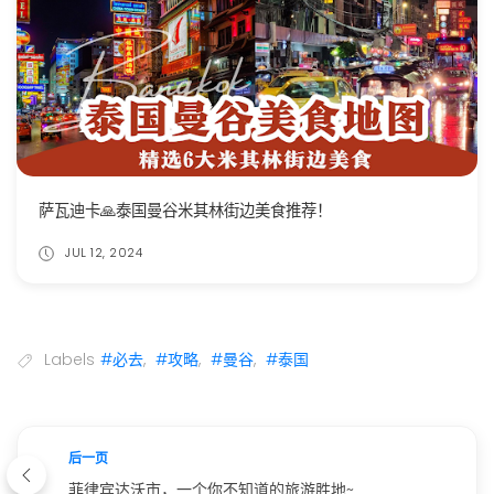
萨瓦迪卡🙏泰国曼谷米其林街边美食推荐！
JUL 12, 2024
Labels
#必去
,
#攻略
,
#曼谷
,
#泰国
后一页
菲律宾达沃市，一个你不知道的旅游胜地~