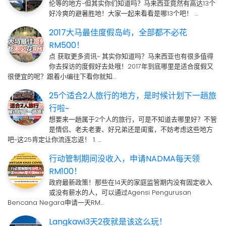
伦等的地方~但其实你们知道吗？马来西亚竟然有高达13个
好冷爽的避暑胜地！大家一起来看看是哪13个吧！ …
2017大马最佳度假岛屿，全部都不必花
RM500！
点 获取更多资讯~ 其实你知道吗？马来西亚也有很多值得
你去探访的度假好去处哦！2017年到底哪里是适合度假又
很便宜的呢？跟着小编往下看你就知…
25个适合2人旅行的地方，是时候计划下一趟旅
行啦~
想要来一趟属于2个人的旅行，可是不知道去哪里好？不管
是情侣、老夫老妻、好兄弟还是闺蜜，不妨考虑这些地方
吧~这25肯定让你流连忘返！ 1. …
行动管制期间没收入，申请NADMA每天领
RM100！
政府最新政策！那些在14天的家庭监管期内没有固定收入
或没有薪水的人，可以通过Agensi Pengurusan
Bencana Negara申请一天RM…
Langkawi3天2夜就是该这么玩！