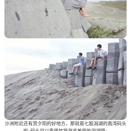
沙洲附近还有赏夕阳的好地方，那就是七股潟湖的南湾码头
啦~码头可以乘搭竹筏游览美丽的潟湖哦~