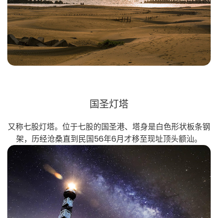
国圣灯塔
又称七股灯塔。位于七股的国圣港、塔身是白色形状板条钢
架，历经沧桑直到民国56年6月才移至现址顶头额汕。