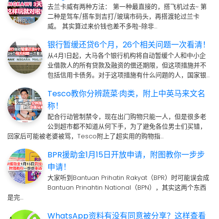
去兰卡威有两种方法： 第一种最直接的，搭飞机过去~ 第
二种是驾车/搭车到吉打/玻璃市码头，再搭渡轮过兰卡
威。 其实算过来价钱也差不多啦~除非…
银行暂缓还贷6个月，26个相关问题一次看清！
从4月1日起，大马各个银行机构将自动暂缓个人和中小企
业借款人的所有贷款及融资的偿还期限，但这项措施并不
包括信用卡债务。对于这项措施有什么问题的人，国家银…
Tesco教你分辨蔬菜·肉类，附上中英马来文名
称！
配合行动管制禁令，现在出门购物只能一人，但是很多老
公到超市都不知道从何下手，为了避免各位男士们买错，
回家后可能被老婆被骂，Tesco附上了超实用的购物指…
BPR援助金1月15日开放申请，附图教你一步步
申请！
大家听到Bantuan Prihatin Rakyat（BPR）时可能误会成
Bantuan Prinahtin National（BPN），其实这两个东西
是完…
WhatsApp资料有没有同意被分享？这样查看