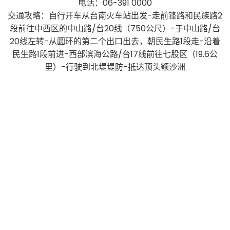
电话：06-391 0000
交通攻略：自行开车从台南火车站出发-走前锋路和民族路2
段前往中西区的中山路/台20线（750公尺）-于中山路/台
20线左转-从圆环的第二个出口出去，朝民生路1段走-沿着
民生路1段前进-西部滨海公路/台17线前往七股区（19.6公
里）-行驶到北堤堤防-抵达顶头额沙洲