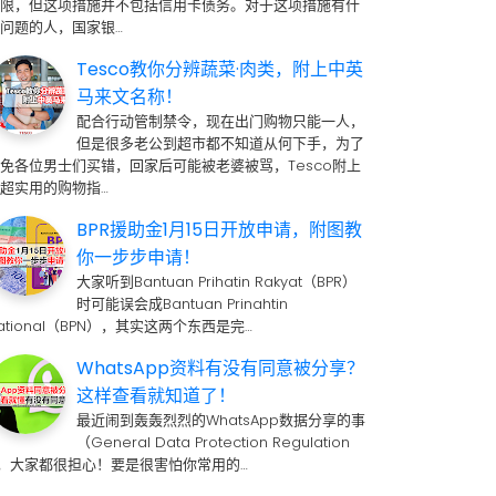
期限，但这项措施并不包括信用卡债务。对于这项措施有什
问题的人，国家银…
Tesco教你分辨蔬菜·肉类，附上中英
马来文名称！
配合行动管制禁令，现在出门购物只能一人，
但是很多老公到超市都不知道从何下手，为了
免各位男士们买错，回家后可能被老婆被骂，Tesco附上
超实用的购物指…
BPR援助金1月15日开放申请，附图教
你一步步申请！
大家听到Bantuan Prihatin Rakyat（BPR）
时可能误会成Bantuan Prinahtin
ational（BPN），其实这两个东西是完…
WhatsApp资料有没有同意被分享？
这样查看就知道了！
最近闹到轰轰烈烈的WhatsApp数据分享的事
（General Data Protection Regulation
 ，大家都很担心！要是很害怕你常用的…