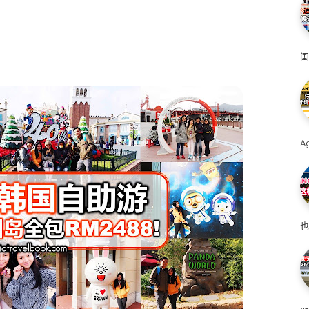
闺
A
也