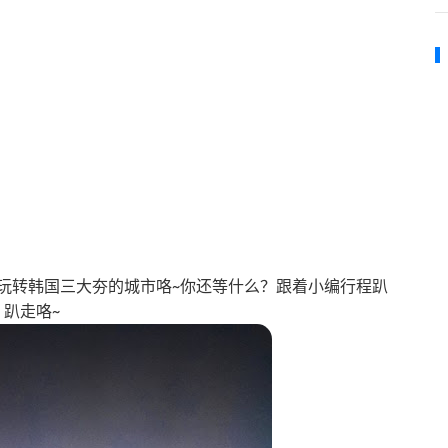
玩转韩国三大夯的城市咯~你还等什么？跟着小编行程趴
趴走咯~