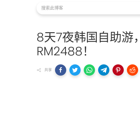
8天7夜韩国自助游
RM2488！
共享