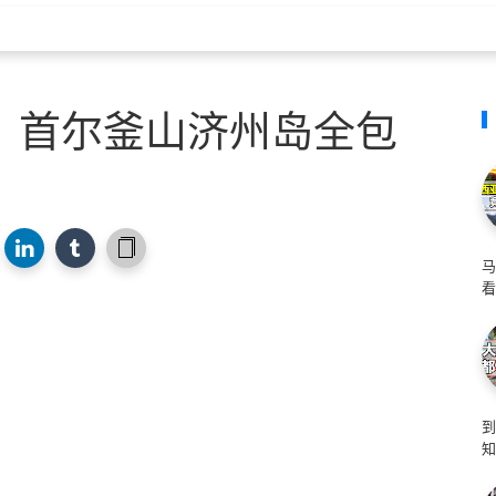
，首尔釜山济州岛全包
马
看
知