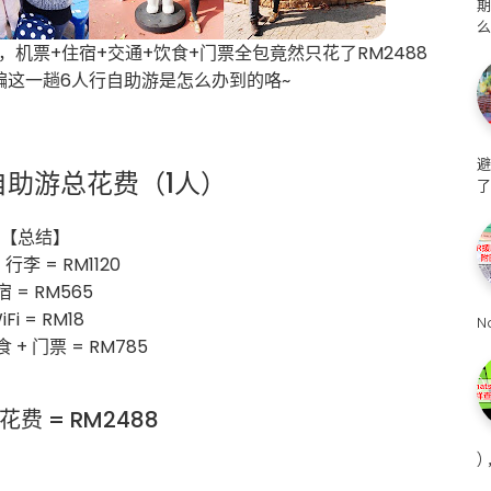
么
机票+住宿+交通+饮食+门票全包竟然只花了RM2488
编这一趟6人行自助游是怎么办到的咯~
避
自助游总花费（1人）
了
【总结】
 行李 = RM1120
宿 = RM565
iFi = RM18
N
食 + 门票 = RM785
费 = RM2488
)