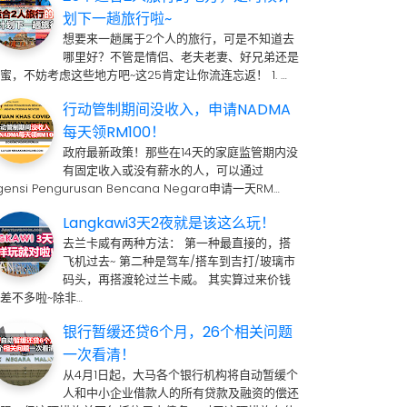
划下一趟旅行啦~
想要来一趟属于2个人的旅行，可是不知道去
哪里好？不管是情侣、老夫老妻、好兄弟还是
蜜，不妨考虑这些地方吧~这25肯定让你流连忘返！ 1. …
行动管制期间没收入，申请NADMA
每天领RM100！
政府最新政策！那些在14天的家庭监管期内没
有固定收入或没有薪水的人，可以通过
gensi Pengurusan Bencana Negara申请一天RM…
Langkawi3天2夜就是该这么玩！
去兰卡威有两种方法： 第一种最直接的，搭
飞机过去~ 第二种是驾车/搭车到吉打/玻璃市
码头，再搭渡轮过兰卡威。 其实算过来价钱
差不多啦~除非…
银行暂缓还贷6个月，26个相关问题
一次看清！
从4月1日起，大马各个银行机构将自动暂缓个
人和中小企业借款人的所有贷款及融资的偿还