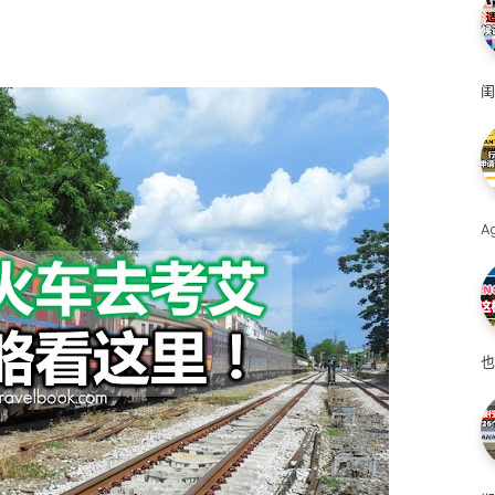
闺
A
也