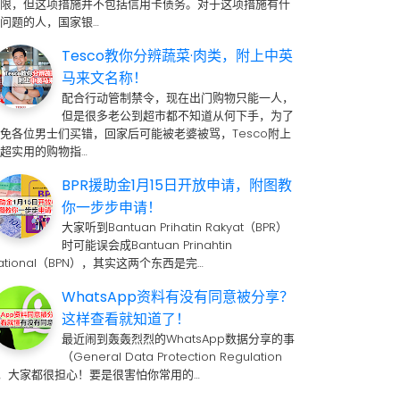
期限，但这项措施并不包括信用卡债务。对于这项措施有什
问题的人，国家银…
Tesco教你分辨蔬菜·肉类，附上中英
马来文名称！
配合行动管制禁令，现在出门购物只能一人，
但是很多老公到超市都不知道从何下手，为了
免各位男士们买错，回家后可能被老婆被骂，Tesco附上
超实用的购物指…
BPR援助金1月15日开放申请，附图教
你一步步申请！
大家听到Bantuan Prihatin Rakyat（BPR）
时可能误会成Bantuan Prinahtin
ational（BPN），其实这两个东西是完…
WhatsApp资料有没有同意被分享？
这样查看就知道了！
最近闹到轰轰烈烈的WhatsApp数据分享的事
（General Data Protection Regulation
 ，大家都很担心！要是很害怕你常用的…