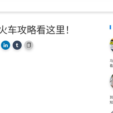
~火车攻略看这里！
马
看
知