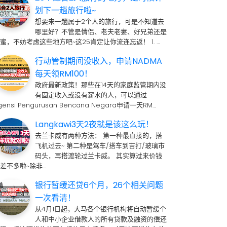
划下一趟旅行啦~
想要来一趟属于2个人的旅行，可是不知道去
哪里好？不管是情侣、老夫老妻、好兄弟还是
蜜，不妨考虑这些地方吧~这25肯定让你流连忘返！ 1. …
行动管制期间没收入，申请NADMA
每天领RM100！
政府最新政策！那些在14天的家庭监管期内没
有固定收入或没有薪水的人，可以通过
gensi Pengurusan Bencana Negara申请一天RM…
Langkawi3天2夜就是该这么玩！
去兰卡威有两种方法： 第一种最直接的，搭
飞机过去~ 第二种是驾车/搭车到吉打/玻璃市
码头，再搭渡轮过兰卡威。 其实算过来价钱
差不多啦~除非…
银行暂缓还贷6个月，26个相关问题
一次看清！
从4月1日起，大马各个银行机构将自动暂缓个
人和中小企业借款人的所有贷款及融资的偿还