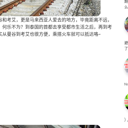
么
谷和考艾，更是马来西亚人爱去的地方，毕竟距离不远，
，何乐不为？到泰国的首都去享受都市生活之后，再到考
实从曼谷到考艾也很方便，乘搭火车就可以抵达咯~
避
了
N
)