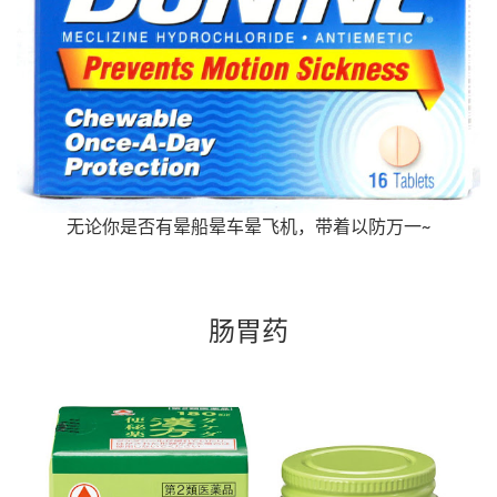
无论你是否有晕船晕车晕飞机，带着以防万一~
肠胃药