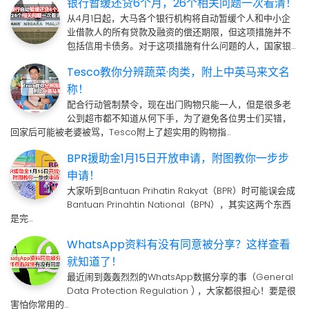
银行暂缓还贷6个月，26个相关问题一次看清！
从4月1日起，大马各个银行机构将自动暂缓个人和中小企
业借款人的所有贷款及融资的偿还期限，但这项措施并不
包括信用卡债务。对于这项措施有什么问题的人，国家银…
Tesco教你分辨蔬菜·肉类，附上中英马来文名
称！
配合行动管制禁令，现在出门购物只能一人，但是很多老
公到超市都不知道从何下手，为了避免各位男士们买错，
回家后可能被老婆被骂，Tesco附上了超实用的购物指…
BPR援助金1月15日开放申请，附图教你一步步
申请！
大家听到Bantuan Prihatin Rakyat（BPR）时可能误会成
Bantuan Prinahtin National（BPN），其实这两个东西
是完…
WhatsApp资料有没有同意被分享？这样查看
就知道了！
最近闹到轰轰烈烈的WhatsApp数据分享的事（General
Data Protection Regulation ) ，大家都很担心！要是很
害怕你常用的…