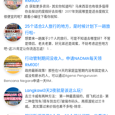
RM500！
点 获取更多资讯~ 其实你知道吗？马来西亚也有很多值得
你去探访的度假好去处哦！2017年到底哪里是适合度假又
很便宜的呢？跟着小编往下看你就知…
25个适合2人旅行的地方，是时候计划下一趟旅
行啦~
想要来一趟属于2个人的旅行，可是不知道去哪里好？不管
是情侣、老夫老妻、好兄弟还是闺蜜，不妨考虑这些地方
吧~这25肯定让你流连忘返！ 1. …
行动管制期间没收入，申请NADMA每天领
RM100！
政府最新政策！那些在14天的家庭监管期内没有固定收入
或没有薪水的人，可以通过Agensi Pengurusan
Bencana Negara申请一天RM…
Langkawi3天2夜就是该这么玩！
去兰卡威有两种方法： 第一种最直接的，搭飞机过去~ 第
二种是驾车/搭车到吉打/玻璃市码头，再搭渡轮过兰卡
威。 其实算过来价钱也差不多啦~除非…