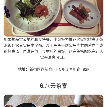
如果想品尝道地的和食快餐，小编极力推荐这家招牌高汤茶
泡饭！它其实是由昆布、沙丁鱼鱼干跟柴鱼片共同熬煮而成
的热高汤，再淋在放上食材后的白饭，这完美搭配吃完让人
觉得清爽可口。
地址：新宿区西新宿1-1-5ルミネ新宿1 B2F
6.八云茶寮