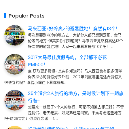
Popular Posts
马来西亚<好冷爽>的避暑胜地！竟然有13个！
每次想要到冷冷的地方去，大部分人都只想到云顶，金马
伦等的地方~但其实你们知道吗？马来西亚竟然有高达13个
好冷爽的避暑胜地！大家一起来看看是哪13个吧！ …
2017大马最佳度假岛屿，全部都不必花
RM500！
点 获取更多资讯~ 其实你知道吗？马来西亚也有很多值得
你去探访的度假好去处哦！2017年到底哪里是适合度假又
很便宜的呢？跟着小编往下看你就知…
25个适合2人旅行的地方，是时候计划下一趟旅
行啦~
想要来一趟属于2个人的旅行，可是不知道去哪里好？不管
是情侣、老夫老妻、好兄弟还是闺蜜，不妨考虑这些地方
吧~这25肯定让你流连忘返！ 1. …