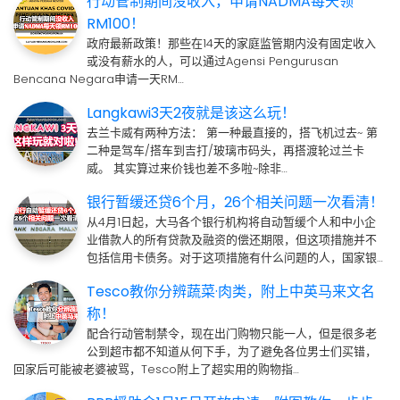
行动管制期间没收入，申请NADMA每天领
RM100！
政府最新政策！那些在14天的家庭监管期内没有固定收入
或没有薪水的人，可以通过Agensi Pengurusan
Bencana Negara申请一天RM…
Langkawi3天2夜就是该这么玩！
去兰卡威有两种方法： 第一种最直接的，搭飞机过去~ 第
二种是驾车/搭车到吉打/玻璃市码头，再搭渡轮过兰卡
威。 其实算过来价钱也差不多啦~除非…
银行暂缓还贷6个月，26个相关问题一次看清！
从4月1日起，大马各个银行机构将自动暂缓个人和中小企
业借款人的所有贷款及融资的偿还期限，但这项措施并不
包括信用卡债务。对于这项措施有什么问题的人，国家银…
Tesco教你分辨蔬菜·肉类，附上中英马来文名
称！
配合行动管制禁令，现在出门购物只能一人，但是很多老
公到超市都不知道从何下手，为了避免各位男士们买错，
回家后可能被老婆被骂，Tesco附上了超实用的购物指…