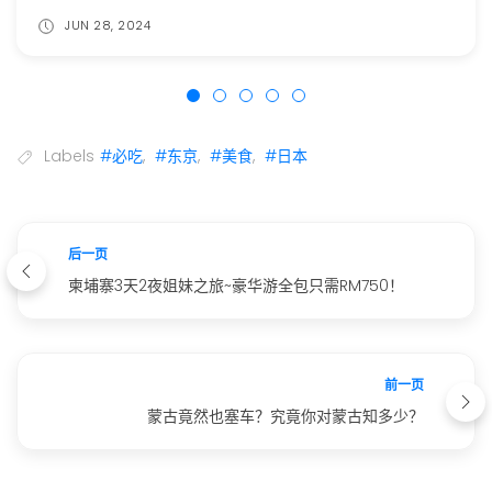
MAY 12, 2024
Labels
#必吃
,
#东京
,
#美食
,
#日本
后一页
柬埔寨3天2夜姐妹之旅~豪华游全包只需RM750！
前一页
蒙古竟然也塞车？究竟你对蒙古知多少？