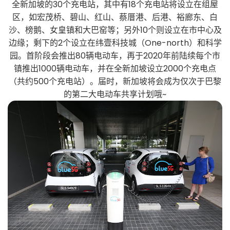
全新加坡的30个充电站，其中有18个充电站将设立在组屋
区，如宏茂桥、碧山、红山、蔡厝港、后港、裕廊东、白
沙、榜鹅、女皇镇和大巴窑等；另外10个则设立在市中心及
边缘；剩下的2个设立在纬壹科技城（One-north）和科学
园。首阶段会推出80辆电动车，再于2020年前陆续每个市
镇推出1000辆电动车，并在全新加坡设立2000个充电点
（共约500个充电站）。届时，新加坡将会成为仅次于巴黎
的第二大电动车共享计划哦~