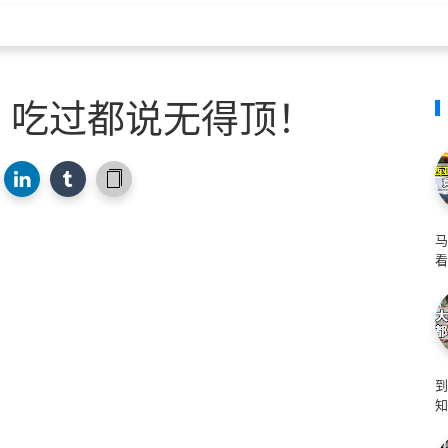
，吃过都说无得顶！
马
看
知