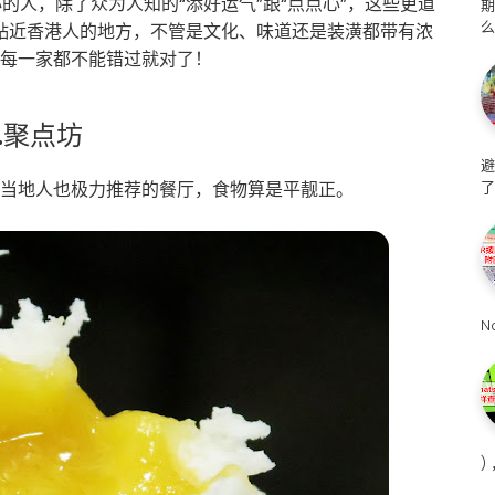
的人，除了众为人知的“添好运气”跟“点点心”，这些更道
么
贴近香港人的地方，不管是文化、味道还是装潢都带有浓
正每一家都不能错过就对了！
1.聚点坊
避
连当地人也极力推荐的餐厅，食物算是平靓正。
了
N
)