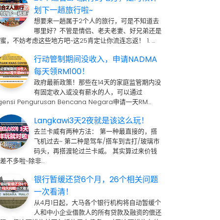
划下一趟旅行啦~
想要来一趟属于2个人的旅行，可是不知道去
哪里好？不管是情侣、老夫老妻、好兄弟还是
蜜，不妨考虑这些地方吧~这25肯定让你流连忘返！ 1. …
行动管制期间没收入，申请NADMA
每天领RM100！
政府最新政策！那些在14天的家庭监管期内没
有固定收入或没有薪水的人，可以通过
gensi Pengurusan Bencana Negara申请一天RM…
Langkawi3天2夜就是该这么玩！
去兰卡威有两种方法： 第一种最直接的，搭
飞机过去~ 第二种是驾车/搭车到吉打/玻璃市
码头，再搭渡轮过兰卡威。 其实算过来价钱
差不多啦~除非…
银行暂缓还贷6个月，26个相关问题
一次看清！
从4月1日起，大马各个银行机构将自动暂缓个
人和中小企业借款人的所有贷款及融资的偿还