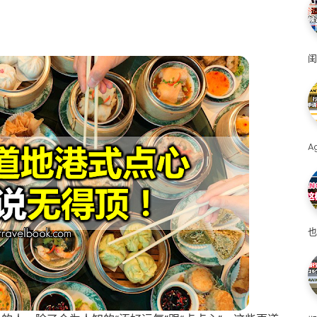
闺
A
也