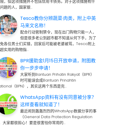
期限，但这项措施并不包括信用卡债务。对于这项措施有什
问题的人，国家银…
Tesco教你分辨蔬菜·肉类，附上中英
马来文名称！
配合行动管制禁令，现在出门购物只能一人，
但是很多老公到超市都不知道从何下手，为了
免各位男士们买错，回家后可能被老婆被骂，Tesco附上
超实用的购物指…
BPR援助金1月15日开放申请，附图教
你一步步申请！
大家听到Bantuan Prihatin Rakyat（BPR）
时可能误会成Bantuan Prinahtin
ational（BPN），其实这两个东西是完…
WhatsApp资料有没有同意被分享？
这样查看就知道了！
最近闹到轰轰烈烈的WhatsApp数据分享的事
（General Data Protection Regulation
 ，大家都很担心！要是很害怕你常用的…