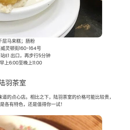
千层马来糕；肠粉
灵顿街160-164号
站E1 出口，再步行5分钟
上6:00至晚上11:00
.陆羽茶室
味道的点心店。相比之下，陆羽茶室的价格可能比较贵，
还是各有特色，还是值得你一试！