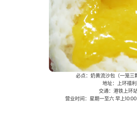
必点：奶黄流沙包（一笼三
地址：上环禧利
交通：港铁上环站 
营业时间：星期一至六 早上10:00至