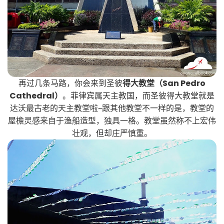
再过几条马路，你会来到圣彼
得大教堂（San Pedro
Cathedral）
。菲律宾属天主教国，而圣彼得大教堂就是
达沃最古老的天主教堂啦~跟其他教堂不一样的是，教堂的
屋檐灵感来自于渔船造型，独具一格。教堂虽然称不上宏伟
壮观，但却庄严慎重。