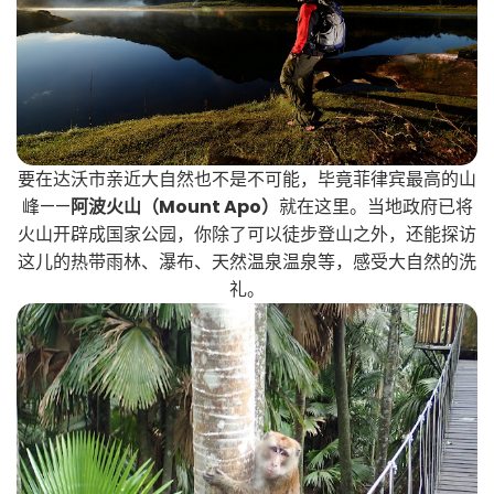
要在达沃市亲近大自然也不是不可能，毕竟菲律宾最高的山
峰——
阿波火山（Mount Apo）
就在这里。当地政府已将
火山开辟成国家公园，你除了可以徒步登山之外，还能探访
这儿的热带雨林、瀑布、天然温泉温泉等，感受大自然的洗
礼。