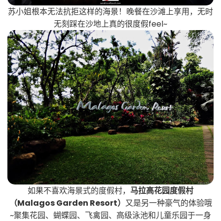
苏小姐根本无法抗拒这样的海景！晚餐在沙滩上享用，无时
无刻踩在沙地上真的很度假feel~
如果不喜欢海景式的度假村，
马拉高花园度假村
（Malagos Garden Resort）
又是另一种豪气的体验哦
~聚集花园、蝴蝶园、飞禽园、高级泳池和儿童乐园于一身