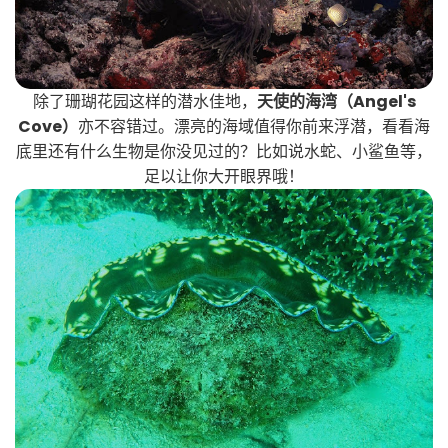
除了珊瑚花园这样的潜水佳地，
天使的海湾（Angel's
Cove）
亦不容错过。漂亮的海域值得你前来浮潜，看看海
底里还有什么生物是你没见过的？比如说水蛇、小鲨鱼等，
足以让你大开眼界哦！