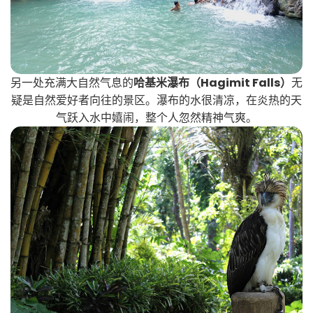
另一处充满大自然气息的
哈基米瀑布（Hagimit F
alls）
无
疑是自然爱好者向往的景区。瀑布的水很清凉，在炎热的天
气跃入水中嬉闹，整个人忽然精神气爽。