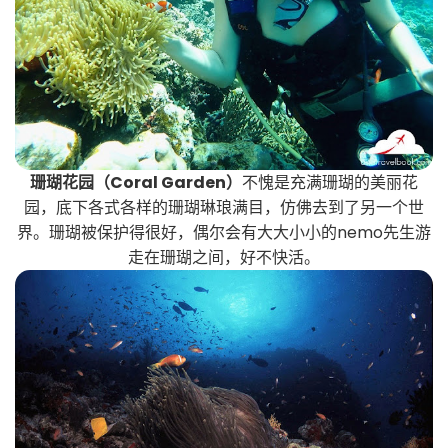
珊瑚花园（Coral Garden）
不愧是充满珊瑚的美丽花
园，底下各式各样的珊瑚琳琅满目，仿佛去到了另一个世
界。珊瑚被保护得很好，偶尔会有大大小小的nemo先生游
走在珊瑚之间，好不快活。