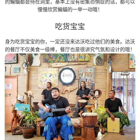
的蝙蝠都会待在洞里，基本上没有密集恐惧症的话，都可以
慢慢欣赏蝙蝠的一举一动哦！
吃货宝宝
身为吃货宝宝的你，一定还没来达沃吃过他们的美食。达沃
的餐厅不仅美食一级棒，餐厅也是很讲究气氛和设计的哦！