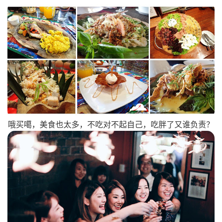
哦买噶，美食也太多，不吃对不起自己，吃胖了又谁负责？