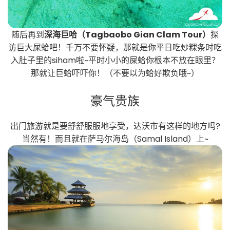
随后再到
深海巨哈（Tagbaobo Gian Clam Tour）
探
访巨大屎蛤吧！千万不要怀疑，那就是你平日吃炒粿条时吃
入肚子里的siham啦~平时小小的屎蛤你根本不放在眼里？
那就让巨蛤吓吓你！（不要以为蛤好欺负哦~）
豪气贵族
出门旅游就是要舒舒服服地享受，达沃市有这样的地方吗?
当然有！而且就在萨马尔海岛（Samal Island）上~