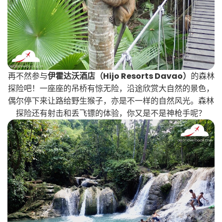
再不然参与
伊霍达沃酒店（Hijo Resorts Davao）
的森林
探险吧！一座座的吊桥有惊无险，沿途欣赏大自然的景色，
偶尔停下来让路给野生猴子，亦是不一样的自然风光。森林
探险还有射击和丢飞镖的体验，你又是不是神枪手呢？