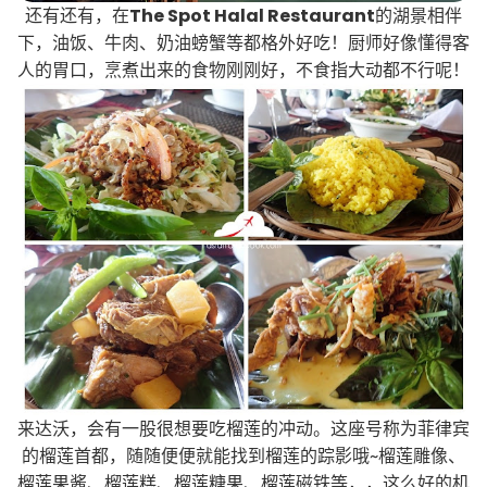
还有还有，在
The Spot Halal Restaurant
的湖景相伴
下，油饭、牛肉、奶油螃蟹等都格外好吃！厨师好像懂得客
人的胃口，烹煮出来的食物刚刚好，不食指大动都不行呢！
来达沃，会有一股很想要吃榴莲的冲动。这座号称为菲律宾
的榴莲首都，随随便便就能找到榴莲的踪影哦~榴莲雕像、
榴莲果酱、榴莲糕、榴莲糖果、榴莲磁铁等，，这么好的机