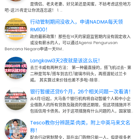
是情侣、老夫老妻、好兄弟还是闺蜜，不妨考虑这些地方
吧~这25肯定让你流连忘返！ 1. …
行动管制期间没收入，申请NADMA每天领
RM100！
政府最新政策！那些在14天的家庭监管期内没有固定收入
或没有薪水的人，可以通过Agensi Pengurusan
Bencana Negara申请一天RM…
Langkawi3天2夜就是该这么玩！
去兰卡威有两种方法： 第一种最直接的，搭飞机过去~ 第
二种是驾车/搭车到吉打/玻璃市码头，再搭渡轮过兰卡
威。 其实算过来价钱也差不多啦~除非…
银行暂缓还贷6个月，26个相关问题一次看清！
从4月1日起，大马各个银行机构将自动暂缓个人和中小企
业借款人的所有贷款及融资的偿还期限，但这项措施并不
包括信用卡债务。对于这项措施有什么问题的人，国家银…
Tesco教你分辨蔬菜·肉类，附上中英马来文名
称！
配合行动管制禁令，现在出门购物只能一人，但是很多老