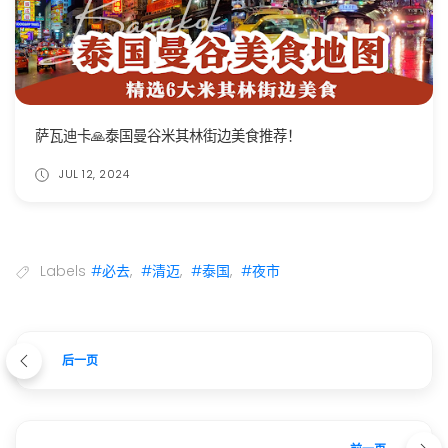
萨瓦迪卡🙏泰国曼谷米其林街边美食推荐！
JUL 12, 2024
Labels
#必去
,
#清迈
,
#泰国
,
#夜市
后一页