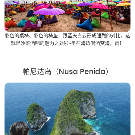
彩色的桌椅、彩色的椅垫，跟蓝天白云形成强烈的对比，这
就是沙滩酒吧的魅力之处啦~坐在海边喝酒赏海，赞！
帕尼达岛（Nusa Penida）