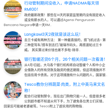
行动管制期间没收入，申请NADMA每天领
RM100！
政府最新政策！那些在14天的家庭监管期内没有固定收入
或没有薪水的人，可以通过Agensi Pengurusan
Bencana Negara申请一天RM…
Langkawi3天2夜就是该这么玩！
去兰卡威有两种方法： 第一种最直接的，搭飞机过去~ 第
二种是驾车/搭车到吉打/玻璃市码头，再搭渡轮过兰卡
威。 其实算过来价钱也差不多啦~除非…
银行暂缓还贷6个月，26个相关问题一次看清！
从4月1日起，大马各个银行机构将自动暂缓个人和中小企
业借款人的所有贷款及融资的偿还期限，但这项措施并不
包括信用卡债务。对于这项措施有什么问题的人，国家银…
Tesco教你分辨蔬菜·肉类，附上中英马来文名
称！
配合行动管制禁令，现在出门购物只能一人，但是很多老
公到超市都不知道从何下手，为了避免各位男士们买错，
回家后可能被老婆被骂，Tesco附上了超实用的购物指…