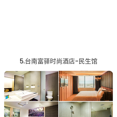
5.台南富驿时尚酒店-民生馆