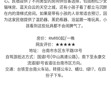
心。民宿提供了不同类型的房间供住客选择，包括粉红少女
猫咪房、蓝天白云的天空之城，还有小孩子看了都立马沉醉
在内的滑梯式房间。如果是带有小孩的人非常适合预订，因
为这家民宿提供了温奶器、蒸奶瓶器、浴盆跟一堆玩具，小
孩看到这些玩具都不会闹脾气了。
房价：RM160起/一晚
网友评价：★★★★★
地址： 台南市东区东平路131号
自驾游抵达方式：国道1号(中山高速公路)，南下至永康交
流道接1号省道往台南市区方向。
交通：台铁至台南火车站，转搭公车2、橘12、绿17，在四
份子下车。