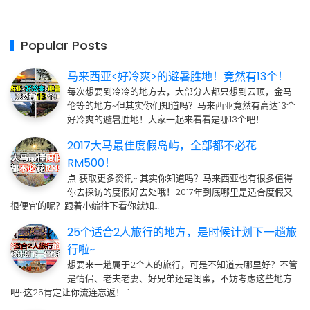
Popular Posts
马来西亚<好冷爽>的避暑胜地！竟然有13个！
每次想要到冷冷的地方去，大部分人都只想到云顶，金马
伦等的地方~但其实你们知道吗？马来西亚竟然有高达13个
好冷爽的避暑胜地！大家一起来看看是哪13个吧！ …
2017大马最佳度假岛屿，全部都不必花
RM500！
点 获取更多资讯~ 其实你知道吗？马来西亚也有很多值得
你去探访的度假好去处哦！2017年到底哪里是适合度假又
很便宜的呢？跟着小编往下看你就知…
25个适合2人旅行的地方，是时候计划下一趟旅
行啦~
想要来一趟属于2个人的旅行，可是不知道去哪里好？不管
是情侣、老夫老妻、好兄弟还是闺蜜，不妨考虑这些地方
吧~这25肯定让你流连忘返！ 1. …