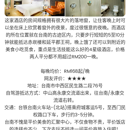
这家酒店的房间规格拥有很大片的落地窗，让住客晚上时可
以坐在床上欣赏着窗外的夜景，度过很惬意的夜晚。而酒店
的所在位置就在台南的古迹区内，只要步行短短的5至10分
钟就能抵达赤崁楼和延平郡王祠，晚上饿了还可以到附近的
美食小吃觅食，重点是生活技能这么好的4星级酒店，价格
两人平分都不用超过RM200一晚。
每晚均价：RM168起/晚
网友评价：★★★★
地址：台南市中西区民生路二段76号
自驾游抵达方式：中山高永康交流道出来，往台南/永康交
流道右转。
交通：台铁台南火车站-(北站)搭乘府城客运5号，至西门民
权路口下车，步行约3-5分钟。
台南不愧是平价美食的汇聚中心，不仅食物不贵，平价饭店
的选择也不少，下次去玩不妨选一间平价商旅入住吧！