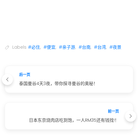
Labels
#必住
,
#便宜
,
#亲子游
,
#台南
,
#台湾
,
#夜景
后一页
泰国曼谷4天3夜，带你探寻曼谷的奥秘！
前一页
日本东京烧肉店吃到饱，一人RM35还有钱找!！