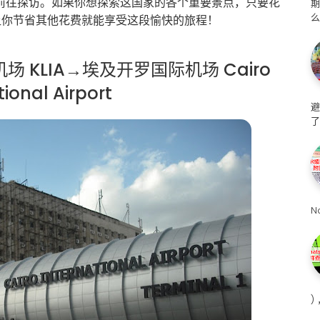
前往探访。如果你想探索这国家的各个重要景点，只要花
么
让你节省其他花费就能享受这段愉快的旅程！
场 KLIA→埃及开罗国际机场 Cairo
tional Airport
避
了
N
)