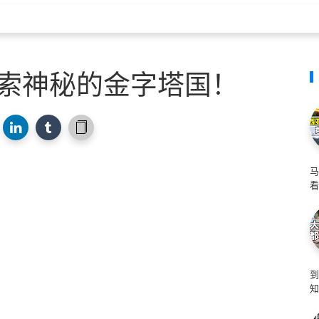
探索神秘的金字塔国！
马
看
知