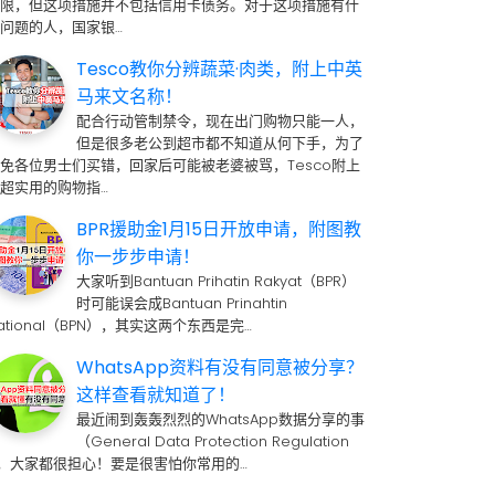
期限，但这项措施并不包括信用卡债务。对于这项措施有什
问题的人，国家银…
Tesco教你分辨蔬菜·肉类，附上中英
马来文名称！
配合行动管制禁令，现在出门购物只能一人，
但是很多老公到超市都不知道从何下手，为了
免各位男士们买错，回家后可能被老婆被骂，Tesco附上
超实用的购物指…
BPR援助金1月15日开放申请，附图教
你一步步申请！
大家听到Bantuan Prihatin Rakyat（BPR）
时可能误会成Bantuan Prinahtin
ational（BPN），其实这两个东西是完…
WhatsApp资料有没有同意被分享？
这样查看就知道了！
最近闹到轰轰烈烈的WhatsApp数据分享的事
（General Data Protection Regulation
 ，大家都很担心！要是很害怕你常用的…