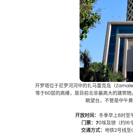
开罗塔位于尼罗河河中的扎马雷克岛（Zama
等于60层的高楼，是目前北非最高大的建筑物
眺望台，不管是中午
开放时间：
冬季早上8时至
门票：7
0埃及镑（约1
交通方式：
地铁2号线至G