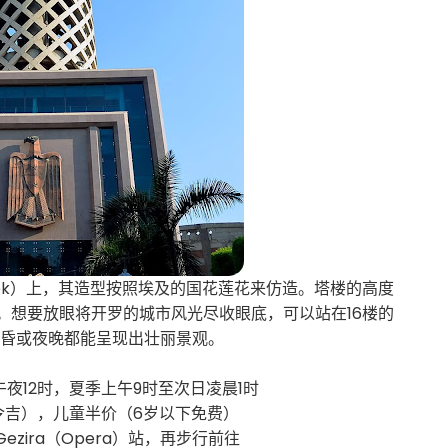
lek）上，其造型按照埃及的国花莲花来仿造。塔楼的高度
。想要放眼将开罗的城市风光尽收眼底，可以站在16楼的
黄昏或夜晚都能呈现出壮丽景观。
午夜12时，夏季上午9时至次日凌晨1时
6令吉），儿童半价（6岁以下免费）
ezira（Opera）站，再步行前往