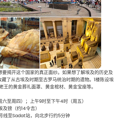
想要揭开这个国家的真正面纱。如果想了解埃及的历史及
收藏了从古埃及时期至古罗马统治时期的遗物。1楼陈设埃
法老王的黄金葬礼面罩、黄金棺材、黄金宝座等。
周六至周四）；上午9时至下午4时（周五）
0埃及镑（约14令吉）
号线至Sadat站，向北步行约5分钟