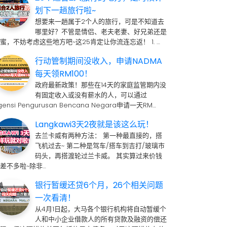
划下一趟旅行啦~
想要来一趟属于2个人的旅行，可是不知道去
哪里好？不管是情侣、老夫老妻、好兄弟还是
蜜，不妨考虑这些地方吧~这25肯定让你流连忘返！ 1. …
行动管制期间没收入，申请NADMA
每天领RM100！
政府最新政策！那些在14天的家庭监管期内没
有固定收入或没有薪水的人，可以通过
gensi Pengurusan Bencana Negara申请一天RM…
Langkawi3天2夜就是该这么玩！
去兰卡威有两种方法： 第一种最直接的，搭
飞机过去~ 第二种是驾车/搭车到吉打/玻璃市
码头，再搭渡轮过兰卡威。 其实算过来价钱
差不多啦~除非…
银行暂缓还贷6个月，26个相关问题
一次看清！
从4月1日起，大马各个银行机构将自动暂缓个
人和中小企业借款人的所有贷款及融资的偿还