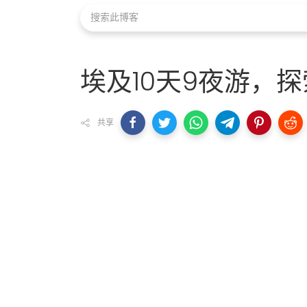
埃及10天9夜游，
共享