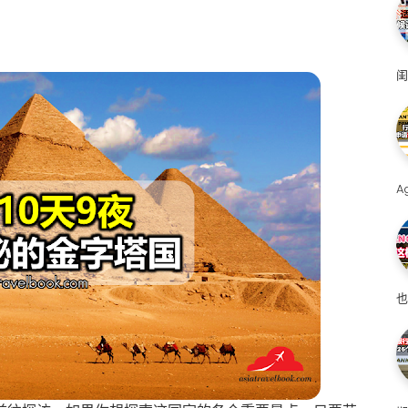
闺
A
也