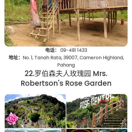
电话：
09-491 1433
地址：
No. 1, Tanah Rata, 39007, Cameron Highland,
Pahang
22.罗伯森夫人玫瑰园 Mrs.
Robertson's Rose Garden