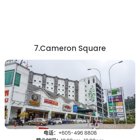
7.Cameron Square
电话：
+605-496 8808