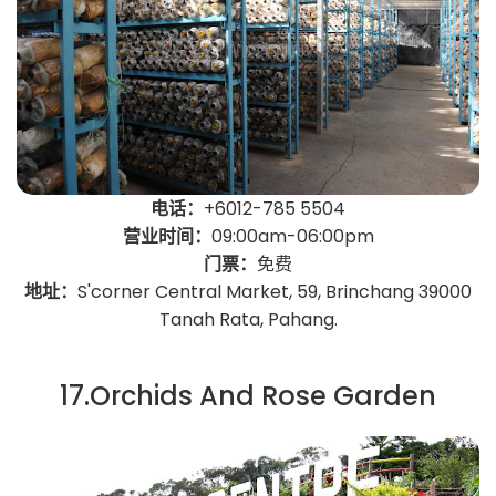
电话：
+6012-785 5504
营业时间：
09:00am-06:00pm
门票：
免费
地址：
S'corner Central Market, 59, Brinchang 39000
Tanah Rata, Pahang.
17.Orchids And Rose Garden