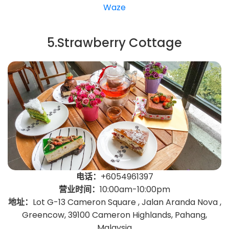
Waze
5.Strawberry Cottage
电话：
+6054961397
营业时间：
10:00am-10:00pm
地址：
Lot G-13 Cameron Square , Jalan Aranda Nova ,
Greencow, 39100 Cameron Highlands, Pahang,
Malaysia