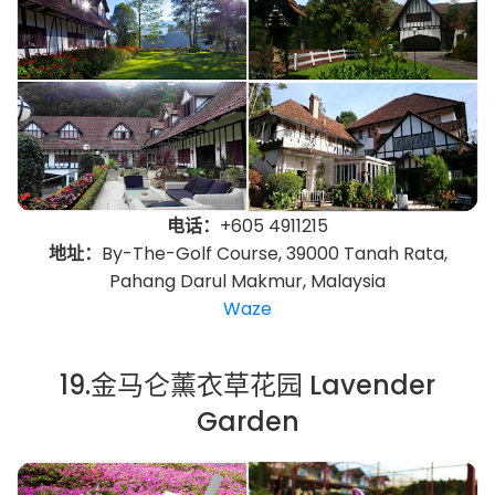
电话：
+605 4911215
地址：
By-The-Golf Course, 39000 Tanah Rata,
Pahang Darul Makmur, Malaysia
Waze
19.金马仑薰衣草花园 Lavender
Garden