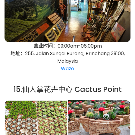
营业时间：
09:00am-06:00pm
地址：
255, Jalan Sungai Burong, Brinchang 39100,
Malaysia
Waze
15.仙人掌花卉中心 Cactus Point