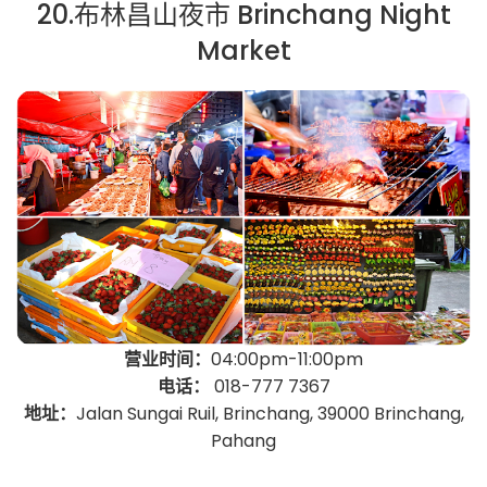
20.布林昌山夜市 Brinchang Night
Market
营业时间：
04:00pm-11:00pm
电话：
018-777 7367
地址：
Jalan Sungai Ruil, Brinchang, 39000 Brinchang,
Pahang