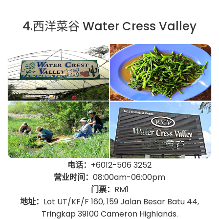
4.西洋菜谷 Water Cress Valley
电话：
+6012-506 3252
营业时间：
08:00am-06:00pm
门票：
RM1
地址：
Lot UT/KF/F 160, 159 Jalan Besar Batu 44,
Tringkap 39100 Cameron Highlands.