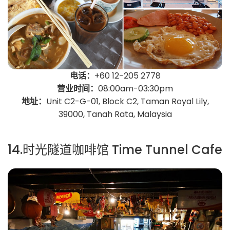
电话：
+60 12-205 2778
营业时间：
08:00am-03:30pm
地址：
Unit C2-G-01, Block C2, Taman Royal Lily,
39000, Tanah Rata, Malaysia
14.时光隧道咖啡馆 Time Tunnel Cafe