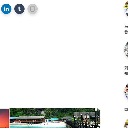
马
看
知
闺