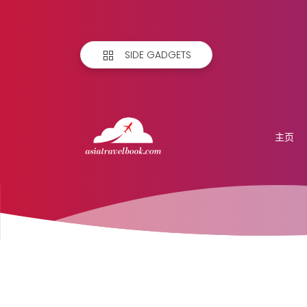
SIDE GADGETS
主页