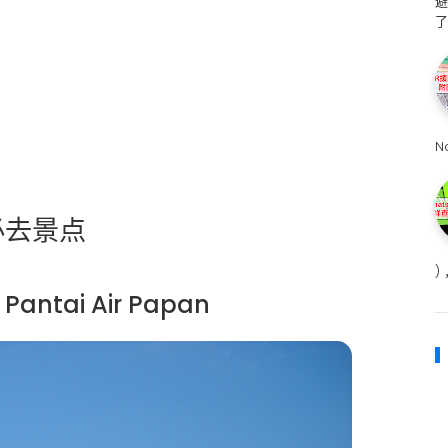
避
了
N
必去景点
)
ntai Air Papan