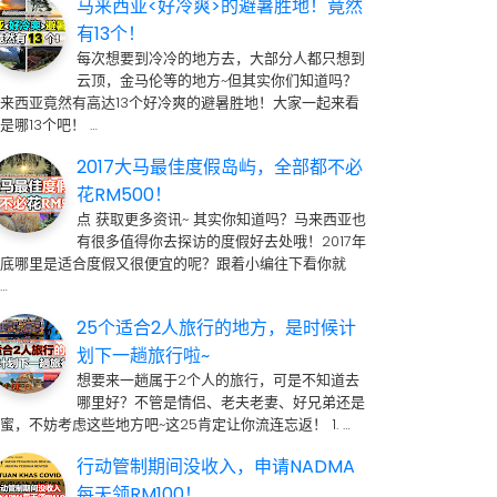
马来西亚<好冷爽>的避暑胜地！竟然
有13个！
每次想要到冷冷的地方去，大部分人都只想到
云顶，金马伦等的地方~但其实你们知道吗？
来西亚竟然有高达13个好冷爽的避暑胜地！大家一起来看
是哪13个吧！ …
2017大马最佳度假岛屿，全部都不必
花RM500！
点 获取更多资讯~ 其实你知道吗？马来西亚也
有很多值得你去探访的度假好去处哦！2017年
到底哪里是适合度假又很便宜的呢？跟着小编往下看你就
…
25个适合2人旅行的地方，是时候计
划下一趟旅行啦~
想要来一趟属于2个人的旅行，可是不知道去
哪里好？不管是情侣、老夫老妻、好兄弟还是
蜜，不妨考虑这些地方吧~这25肯定让你流连忘返！ 1. …
行动管制期间没收入，申请NADMA
每天领RM100！