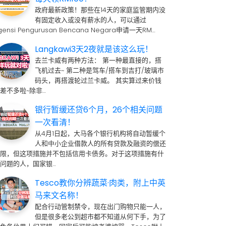
政府最新政策！那些在14天的家庭监管期内没
有固定收入或没有薪水的人，可以通过
gensi Pengurusan Bencana Negara申请一天RM…
Langkawi3天2夜就是该这么玩！
去兰卡威有两种方法： 第一种最直接的，搭
飞机过去~ 第二种是驾车/搭车到吉打/玻璃市
码头，再搭渡轮过兰卡威。 其实算过来价钱
差不多啦~除非…
银行暂缓还贷6个月，26个相关问题
一次看清！
从4月1日起，大马各个银行机构将自动暂缓个
人和中小企业借款人的所有贷款及融资的偿还
期限，但这项措施并不包括信用卡债务。对于这项措施有什
问题的人，国家银…
Tesco教你分辨蔬菜·肉类，附上中英
马来文名称！
配合行动管制禁令，现在出门购物只能一人，
但是很多老公到超市都不知道从何下手，为了