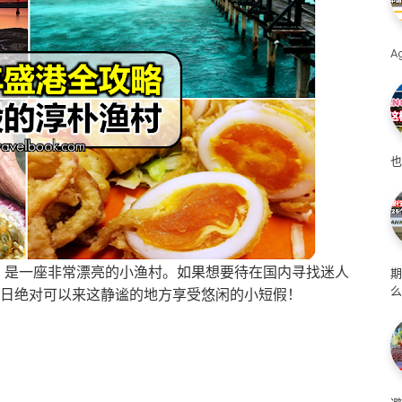
A
也
岛”，是一座非常漂亮的小渔村。如果想要待在国内寻找迷人
么
假日绝对可以来这静谧的地方享受悠闲的小短假！