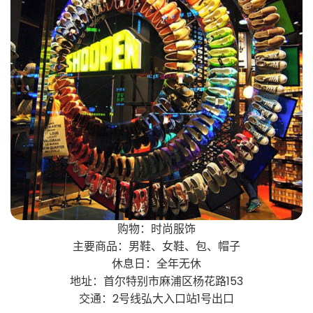
购物：时尚服饰
主要商品：男鞋、女鞋、包、帽子
休息日：全年无休
地址：首尔特别市麻浦区杨花路153
交通：2号线弘大入口站1号出口