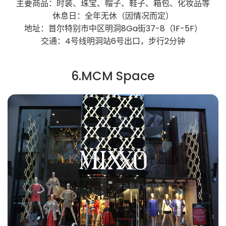
主要商品：时装、珠宝、帽子、鞋子、箱包、化妆品等
休息日：全年无休（因情况而定）
地址：首尔特别市中区明洞8Ga街37-8（1F-5F）
交通：4号线明洞站6号出口，步行2分钟
6.MCM Space