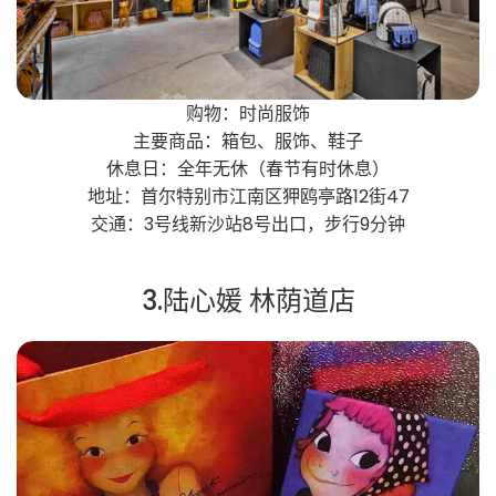
购物：时尚服饰
主要商品：箱包、服饰、鞋子
休息日：全年无休（春节有时休息）
地址：首尔特别市江南区狎鸥亭路12街47
交通：3号线新沙站8号出口，步行9分钟
3.陆心媛 林荫道店