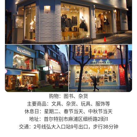
购物：图书、杂货
主要商品：文具、杂货、玩具、服饰等
休息日：星期二、春节当天、中秋节当天
地址：首尔特别市麻浦区细桥路2街11
交通：2号线弘大入口站9号出口，步行38分钟