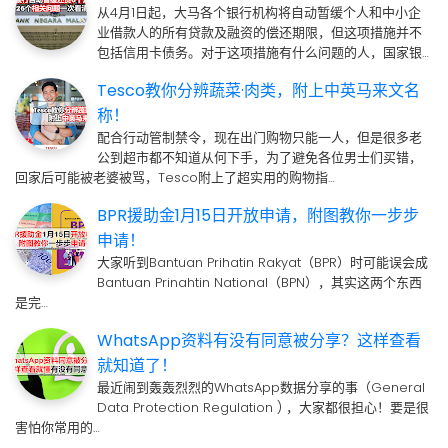
从4月1日起，大马各个银行机构将自动暂缓个人和中小企
业借款人的所有贷款及融资的偿还期限，但这项措施并不
包括信用卡债务。对于这项措施有什么问题的人，国家银…
Tesco教你分辨蔬菜·肉类，附上中英马来文名
称！
配合行动管制禁令，现在出门购物只能一人，但是很多老
公到超市都不知道从何下手，为了避免各位男士们买错，
回家后可能被老婆被骂，Tesco附上了超实用的购物指…
BPR援助金1月15日开放申请，附图教你一步步
申请！
大家听到Bantuan Prihatin Rakyat（BPR）时可能误会成
Bantuan Prinahtin National（BPN），其实这两个东西
是完…
WhatsApp资料有没有同意被分享？这样查看
就知道了！
最近闹到轰轰烈烈的WhatsApp数据分享的事（General
Data Protection Regulation ) ，大家都很担心！要是很
害怕你常用的…