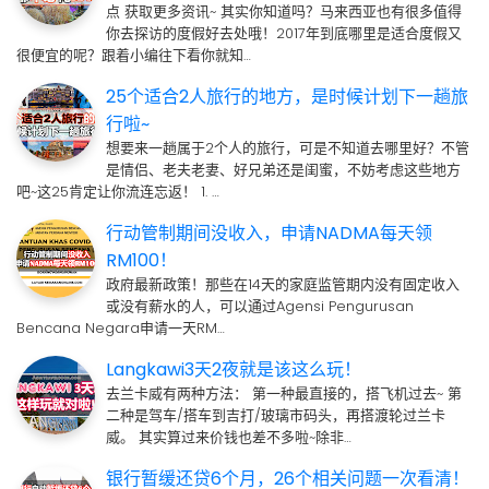
点 获取更多资讯~ 其实你知道吗？马来西亚也有很多值得
你去探访的度假好去处哦！2017年到底哪里是适合度假又
很便宜的呢？跟着小编往下看你就知…
25个适合2人旅行的地方，是时候计划下一趟旅
行啦~
想要来一趟属于2个人的旅行，可是不知道去哪里好？不管
是情侣、老夫老妻、好兄弟还是闺蜜，不妨考虑这些地方
吧~这25肯定让你流连忘返！ 1. …
行动管制期间没收入，申请NADMA每天领
RM100！
政府最新政策！那些在14天的家庭监管期内没有固定收入
或没有薪水的人，可以通过Agensi Pengurusan
Bencana Negara申请一天RM…
Langkawi3天2夜就是该这么玩！
去兰卡威有两种方法： 第一种最直接的，搭飞机过去~ 第
二种是驾车/搭车到吉打/玻璃市码头，再搭渡轮过兰卡
威。 其实算过来价钱也差不多啦~除非…
银行暂缓还贷6个月，26个相关问题一次看清！