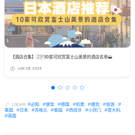
【酒店合集】🇯🇵10家可欣赏富士山美景的酒店名单🗻
JUN 28, 2024
Labels
#必知
,
#便宜
,
#德国
,
#机票
,
#捷克
,
#旅游
,
#
美国
,
#日本
,
#苏格兰
,
#泰国
,
#西班牙
,
#小窍门
,
#意大利
,
#英国