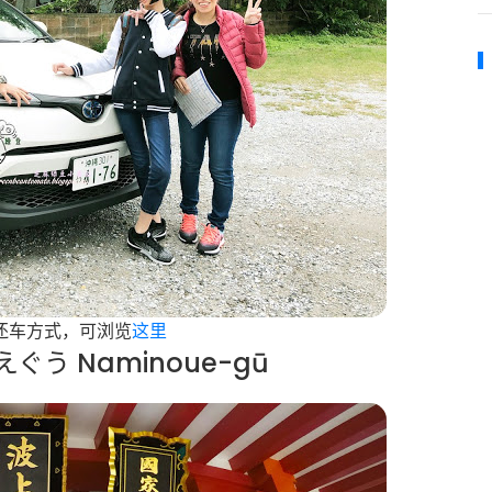
还车方式，可浏览
这里
ぐう Naminoue-gū