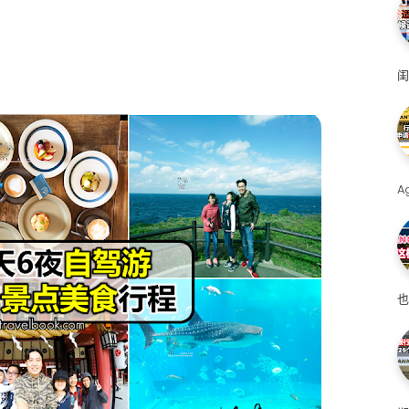
闺
A
也