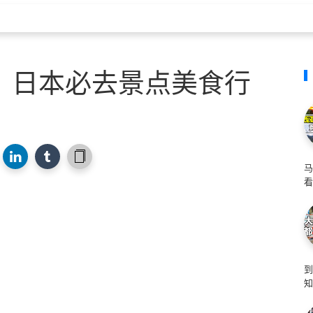
，日本必去景点美食行
马
看
知