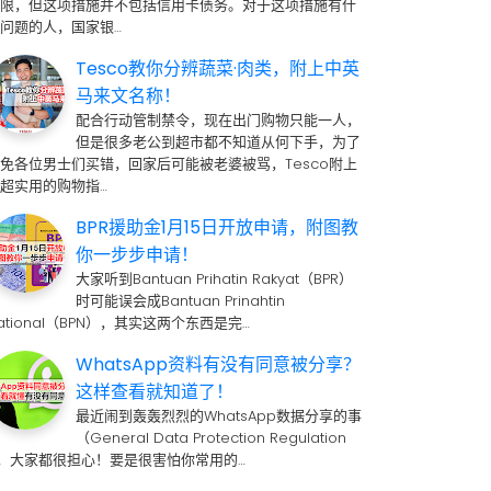
期限，但这项措施并不包括信用卡债务。对于这项措施有什
问题的人，国家银…
Tesco教你分辨蔬菜·肉类，附上中英
马来文名称！
配合行动管制禁令，现在出门购物只能一人，
但是很多老公到超市都不知道从何下手，为了
免各位男士们买错，回家后可能被老婆被骂，Tesco附上
超实用的购物指…
BPR援助金1月15日开放申请，附图教
你一步步申请！
大家听到Bantuan Prihatin Rakyat（BPR）
时可能误会成Bantuan Prinahtin
ational（BPN），其实这两个东西是完…
WhatsApp资料有没有同意被分享？
这样查看就知道了！
最近闹到轰轰烈烈的WhatsApp数据分享的事
（General Data Protection Regulation
 ，大家都很担心！要是很害怕你常用的…