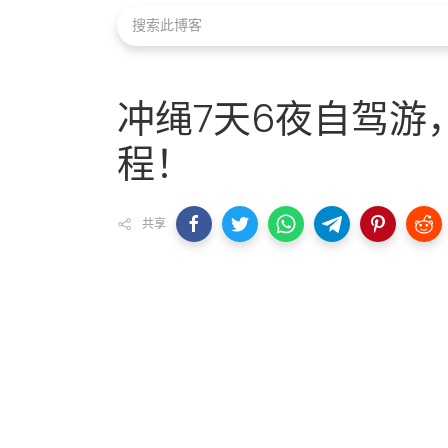
冲绳7天6夜自驾游
程！
共享