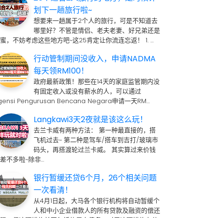
划下一趟旅行啦~
想要来一趟属于2个人的旅行，可是不知道去
哪里好？不管是情侣、老夫老妻、好兄弟还是
蜜，不妨考虑这些地方吧~这25肯定让你流连忘返！ 1. …
行动管制期间没收入，申请NADMA
每天领RM100！
政府最新政策！那些在14天的家庭监管期内没
有固定收入或没有薪水的人，可以通过
gensi Pengurusan Bencana Negara申请一天RM…
Langkawi3天2夜就是该这么玩！
去兰卡威有两种方法： 第一种最直接的，搭
飞机过去~ 第二种是驾车/搭车到吉打/玻璃市
码头，再搭渡轮过兰卡威。 其实算过来价钱
差不多啦~除非…
银行暂缓还贷6个月，26个相关问题
一次看清！
从4月1日起，大马各个银行机构将自动暂缓个
人和中小企业借款人的所有贷款及融资的偿还