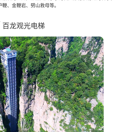
护鞭、金鞭岩、劈山救母等。
/ 百龙观光电梯