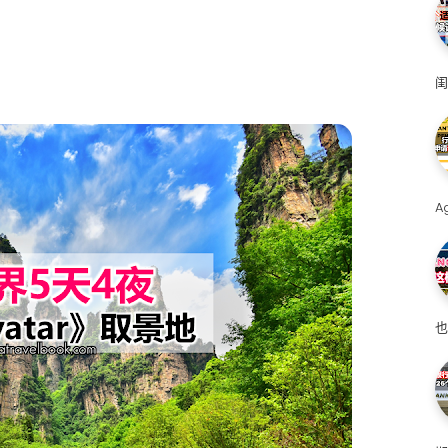
闺
A
也