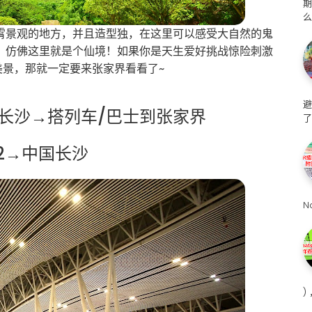
么
霄景观的地方，并且造型独，在这里可以感受大自然的鬼
，仿佛这里就是个仙境！如果你是天生爱好挑战惊险刺激
美景，那就一定要来张家界看看了~
避
→中国长沙→搭列车/巴士到张家界
了
A 2→中国长沙
N
)