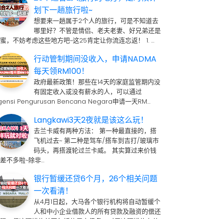
划下一趟旅行啦~
想要来一趟属于2个人的旅行，可是不知道去
哪里好？不管是情侣、老夫老妻、好兄弟还是
蜜，不妨考虑这些地方吧~这25肯定让你流连忘返！ 1. …
行动管制期间没收入，申请NADMA
每天领RM100！
政府最新政策！那些在14天的家庭监管期内没
有固定收入或没有薪水的人，可以通过
gensi Pengurusan Bencana Negara申请一天RM…
Langkawi3天2夜就是该这么玩！
去兰卡威有两种方法： 第一种最直接的，搭
飞机过去~ 第二种是驾车/搭车到吉打/玻璃市
码头，再搭渡轮过兰卡威。 其实算过来价钱
差不多啦~除非…
银行暂缓还贷6个月，26个相关问题
一次看清！
从4月1日起，大马各个银行机构将自动暂缓个
人和中小企业借款人的所有贷款及融资的偿还