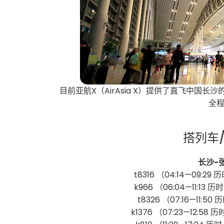
目前亚航X（AirAsia X）提供了直飞中国长沙
全程
搭列车
长沙-
t8316 （04:14—09:29 
k966 （06:04—11:13 历
t8326 （07:16—11:50
k1376 （07:23—12:58 历