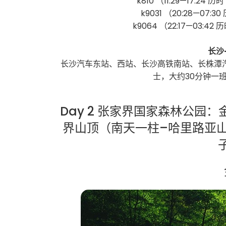
k810 （11:29—17:24 历
k9031 （20:28—07:30
k9064 （22:17—03:42 历
长沙
长沙汽车东站、西站、长沙高铁南站、长株潭
士，大约30分钟一班
Day 2 张家界国家森林公园
界山顶（南天一柱–哈里路亚山