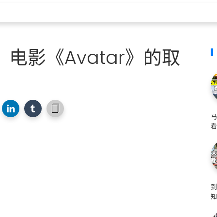
电影《Avatar》的取
马
看
知