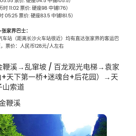
时 05:55 票价: 硬座54.5 中铺105.5）
 历时 11:02 票价: 硬座98 中铺176）
时 05:25 票价: 硬座83.5 中铺181.5）
-张家界巴士：
汽车站（距离长沙火车站很近）均有直达张家界的客运巴
，票价：人民币128元/人左右
：金鞭溪→乱窜坡 / 百龙观光电梯→袁家
+天下第一桥+迷魂台+后花园）→天
子山索道
金鞭溪