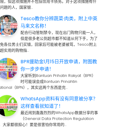
期限，但这项措施并不包括信用卡债务。对于这项措施有什
问题的人，国家银…
Tesco教你分辨蔬菜·肉类，附上中英
马来文名称！
配合行动管制禁令，现在出门购物只能一人，
但是很多老公到超市都不知道从何下手，为了
免各位男士们买错，回家后可能被老婆被骂，Tesco附上
超实用的购物指…
BPR援助金1月15日开放申请，附图教
你一步步申请！
大家听到Bantuan Prihatin Rakyat（BPR）
时可能误会成Bantuan Prinahtin
ational（BPN），其实这两个东西是完…
WhatsApp资料有没有同意被分享？
这样查看就知道了！
最近闹到轰轰烈烈的WhatsApp数据分享的事
（General Data Protection Regulation
 ，大家都很担心！要是很害怕你常用的…