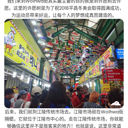
我们来到Wolhwa街其实最主要的目的就是到许愿树去许
愿。这里的许愿树是为了祝2018平昌冬奥会取得圆满成功，
为运动员带来好运，让每个人的梦想成真而建造的。
后来，我们就到江陵传统市场去。江陵市场就在Wolhwa街
隔壁。它就位于江陵市中心的。走在江陵传统市场，你就能
够确信这里并不是旅客来的地方！也就是说，这里非常道