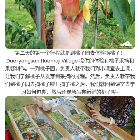
第二天的第一个行程就是到桃子园去体验摘桃子！
Daeryongsan Haemaji Village 提供的体验有桃子采摘和
果酱制作。一到桃子园，负责人就带我们到小课室去上课，
让我们了解桃子从发芽到采摘的过程。然后，负责人就带我
们到桃子园去摘桃子啦！摘了桃之后，我们就回到课室去学
习如何包裹，然后还现场品尝新鲜的桃子呢~