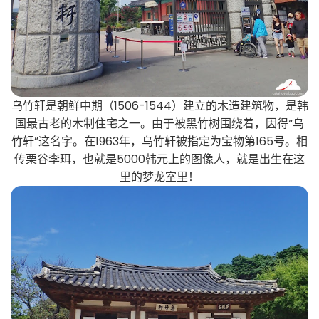
乌竹轩是朝鲜中期（1506-1544）建立的木造建筑物，是韩
国最古老的木制住宅之一。由于被黑竹树围绕着，因得“乌
竹轩”这名字。在1963年，乌竹轩被指定为宝物第165号。相
传栗谷李珥，也就是5000韩元上的图像人，就是出生在这
里的梦龙室里！