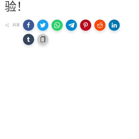
验！
共享