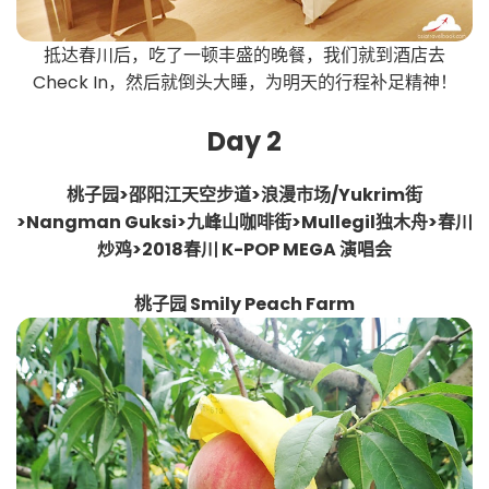
抵达春川后，吃了一顿丰盛的晚餐，我们就到酒店去
Check In，然后就倒头大睡，为明天的行程补足精神！
Day 2
桃子园>邵阳江天空步道>浪漫市场/Yukrim街
>Nangman Guksi>九峰山咖啡街>Mullegil独木舟>春川
炒鸡>2018春川 K-POP MEGA 演唱会
桃子园 Smily Peach Farm