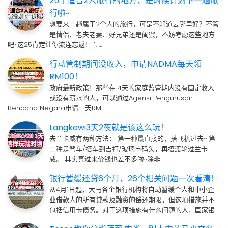
25个适合2人旅行的地方，是时候计划下一趟旅
行啦~
想要来一趟属于2个人的旅行，可是不知道去哪里好？不管
是情侣、老夫老妻、好兄弟还是闺蜜，不妨考虑这些地方
吧~这25肯定让你流连忘返！ 1. …
行动管制期间没收入，申请NADMA每天领
RM100！
政府最新政策！那些在14天的家庭监管期内没有固定收入
或没有薪水的人，可以通过Agensi Pengurusan
Bencana Negara申请一天RM…
Langkawi3天2夜就是该这么玩！
去兰卡威有两种方法： 第一种最直接的，搭飞机过去~ 第
二种是驾车/搭车到吉打/玻璃市码头，再搭渡轮过兰卡
威。 其实算过来价钱也差不多啦~除非…
银行暂缓还贷6个月，26个相关问题一次看清！
从4月1日起，大马各个银行机构将自动暂缓个人和中小企
业借款人的所有贷款及融资的偿还期限，但这项措施并不
包括信用卡债务。对于这项措施有什么问题的人，国家银…