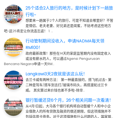
25个适合2人旅行的地方，是时候计划下一趟旅
行啦~
想要来一趟属于2个人的旅行，可是不知道去哪里好？不管
是情侣、老夫老妻、好兄弟还是闺蜜，不妨考虑这些地方
吧~这25肯定让你流连忘返！ 1. …
行动管制期间没收入，申请NADMA每天领
RM100！
政府最新政策！那些在14天的家庭监管期内没有固定收入
或没有薪水的人，可以通过Agensi Pengurusan
Bencana Negara申请一天RM…
Langkawi3天2夜就是该这么玩！
去兰卡威有两种方法： 第一种最直接的，搭飞机过去~ 第
二种是驾车/搭车到吉打/玻璃市码头，再搭渡轮过兰卡
威。 其实算过来价钱也差不多啦~除非…
银行暂缓还贷6个月，26个相关问题一次看清！
从4月1日起，大马各个银行机构将自动暂缓个人和中小企
业借款人的所有贷款及融资的偿还期限，但这项措施并不
包括信用卡债务。对于这项措施有什么问题的人，国家银…