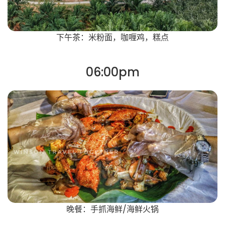
下午茶：米粉面，咖喱鸡，糕点
06:00pm
晚餐：手抓海鲜/海鲜火锅