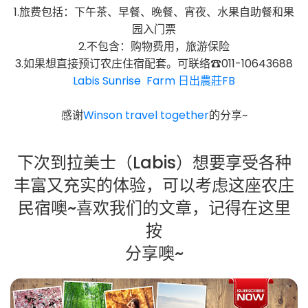
1.旅费包括：下午茶、早餐、晚餐、宵夜、水果自助餐和果
园入门票
2.不包含：购物费用，旅游保险
3.如果想直接预订农庄住宿配套。可联络☎011-10643688
Labis Sunrise Farm 日出農莊FB
感谢
Winson travel together
的分享~
下次到拉美士（Labis）想要享受各种
丰富又充实的体验，可以考虑这座农庄
民宿噢~喜欢我们的文章，记得在这里
按
分享噢~