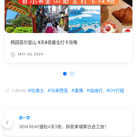
韩国首尔釜山 9天8夜最全打卡攻略
MAY 30, 2024
Labels
#拉美士
,
#马来西亚
,
#柔佛
,
#自由行
,
#DIY行程
后一页
SIEM REAP暹粒4天3夜，探索柬埔寨古迹之旅！