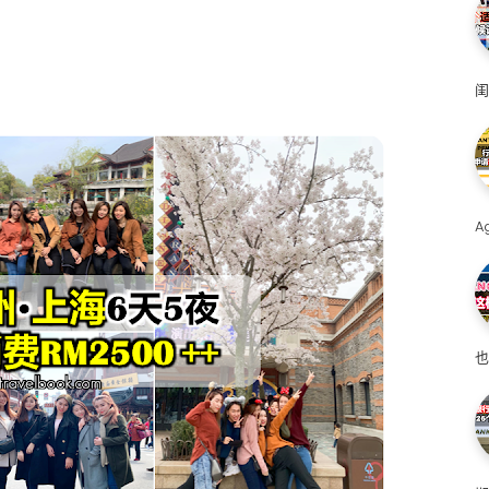
闺
A
也