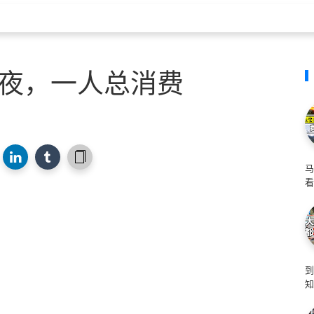
5夜，一人总消费
马
看
知