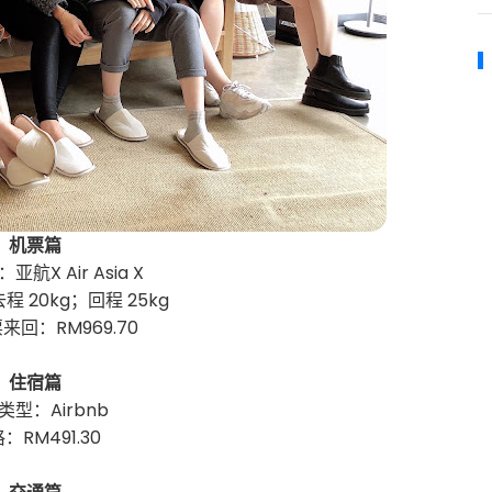
机票篇
航X Air Asia X
 20kg；回程 25kg
来回：RM969.70
住宿篇
类型：Airbnb
：RM491.30