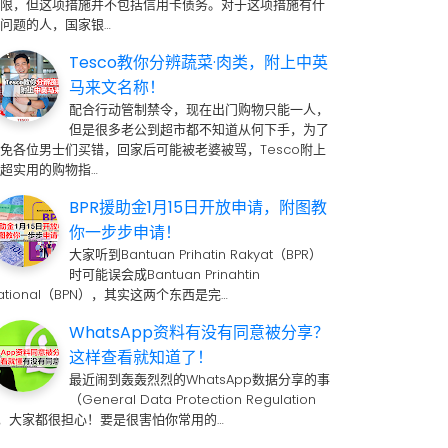
期限，但这项措施并不包括信用卡债务。对于这项措施有什
问题的人，国家银…
Tesco教你分辨蔬菜·肉类，附上中英
马来文名称！
配合行动管制禁令，现在出门购物只能一人，
但是很多老公到超市都不知道从何下手，为了
免各位男士们买错，回家后可能被老婆被骂，Tesco附上
超实用的购物指…
BPR援助金1月15日开放申请，附图教
你一步步申请！
大家听到Bantuan Prihatin Rakyat（BPR）
时可能误会成Bantuan Prinahtin
ational（BPN），其实这两个东西是完…
WhatsApp资料有没有同意被分享？
这样查看就知道了！
最近闹到轰轰烈烈的WhatsApp数据分享的事
（General Data Protection Regulation
 ，大家都很担心！要是很害怕你常用的…