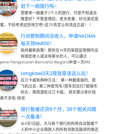
划下一趟旅行啦~
想要来一趟属于2个人的旅行，可是不知道去
哪里好？不管是情侣、老夫老妻、好兄弟还是
蜜，不妨考虑这些地方吧~这25肯定让你流连忘返！ 1. …
行动管制期间没收入，申请NADMA
每天领RM100！
政府最新政策！那些在14天的家庭监管期内没
有固定收入或没有薪水的人，可以通过
gensi Pengurusan Bencana Negara申请一天RM…
Langkawi3天2夜就是该这么玩！
去兰卡威有两种方法： 第一种最直接的，搭
飞机过去~ 第二种是驾车/搭车到吉打/玻璃市
码头，再搭渡轮过兰卡威。 其实算过来价钱
差不多啦~除非…
银行暂缓还贷6个月，26个相关问题
一次看清！
从4月1日起，大马各个银行机构将自动暂缓个
人和中小企业借款人的所有贷款及融资的偿还