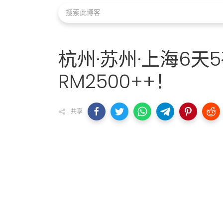
杭州·苏州·上海6天
RM2500++！
共享