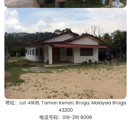
地址：Lot 4908, Taman Kenari, Broga, Malaysia Broga
43200
电话号码：019-216 8006