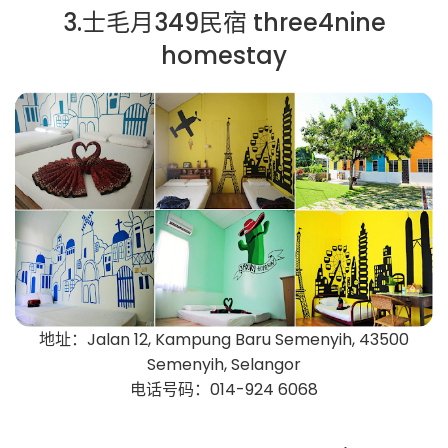
3.士毛月349民宿 three4nine
homestay
地址：Jalan 12, Kampung Baru Semenyih, 43500
Semenyih, Selangor
电话号码：014-924 6068