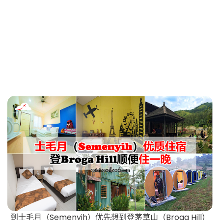
到士毛月（Semenyih）优先想到登茅草山（Broga Hill）