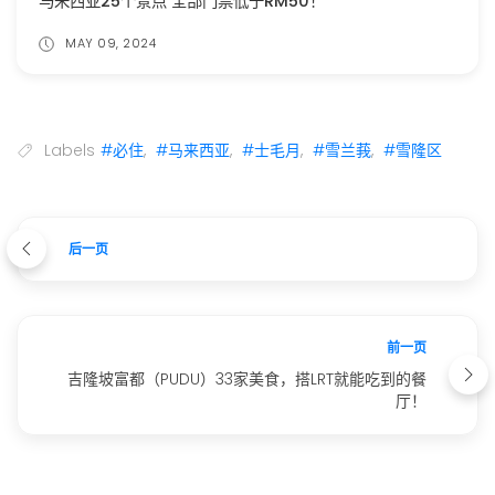
马来西亚25个景点 全部门票低于RM50！
MAY 09, 2024
Labels
#必住
,
#马来西亚
,
#士毛月
,
#雪兰莪
,
#雪隆区
后一页
前一页
吉隆坡富都（PUDU）33家美食，搭LRT就能吃到的餐
厅！