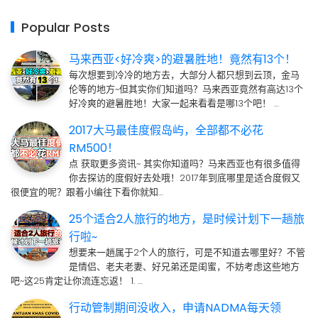
Popular Posts
马来西亚<好冷爽>的避暑胜地！竟然有13个！
每次想要到冷冷的地方去，大部分人都只想到云顶，金马
伦等的地方~但其实你们知道吗？马来西亚竟然有高达13个
好冷爽的避暑胜地！大家一起来看看是哪13个吧！ …
2017大马最佳度假岛屿，全部都不必花
RM500！
点 获取更多资讯~ 其实你知道吗？马来西亚也有很多值得
你去探访的度假好去处哦！2017年到底哪里是适合度假又
很便宜的呢？跟着小编往下看你就知…
25个适合2人旅行的地方，是时候计划下一趟旅
行啦~
想要来一趟属于2个人的旅行，可是不知道去哪里好？不管
是情侣、老夫老妻、好兄弟还是闺蜜，不妨考虑这些地方
吧~这25肯定让你流连忘返！ 1. …
行动管制期间没收入，申请NADMA每天领