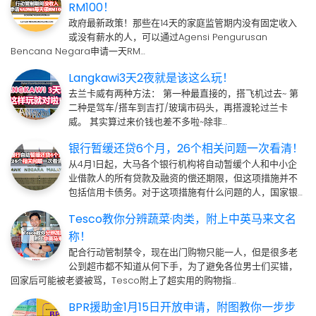
RM100！
政府最新政策！那些在14天的家庭监管期内没有固定收入
或没有薪水的人，可以通过Agensi Pengurusan
Bencana Negara申请一天RM…
Langkawi3天2夜就是该这么玩！
去兰卡威有两种方法： 第一种最直接的，搭飞机过去~ 第
二种是驾车/搭车到吉打/玻璃市码头，再搭渡轮过兰卡
威。 其实算过来价钱也差不多啦~除非…
银行暂缓还贷6个月，26个相关问题一次看清！
从4月1日起，大马各个银行机构将自动暂缓个人和中小企
业借款人的所有贷款及融资的偿还期限，但这项措施并不
包括信用卡债务。对于这项措施有什么问题的人，国家银…
Tesco教你分辨蔬菜·肉类，附上中英马来文名
称！
配合行动管制禁令，现在出门购物只能一人，但是很多老
公到超市都不知道从何下手，为了避免各位男士们买错，
回家后可能被老婆被骂，Tesco附上了超实用的购物指…
BPR援助金1月15日开放申请，附图教你一步步