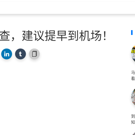
检查，建议提早到机场！
马
看
知