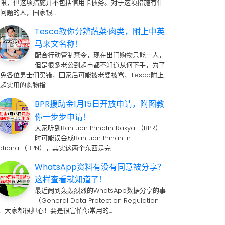
期限，但这项措施并不包括信用卡债务。对于这项措施有什
问题的人，国家银…
Tesco教你分辨蔬菜·肉类，附上中英
马来文名称！
配合行动管制禁令，现在出门购物只能一人，
但是很多老公到超市都不知道从何下手，为了
免各位男士们买错，回家后可能被老婆被骂，Tesco附上
超实用的购物指…
BPR援助金1月15日开放申请，附图教
你一步步申请！
大家听到Bantuan Prihatin Rakyat（BPR）
时可能误会成Bantuan Prinahtin
ational（BPN），其实这两个东西是完…
WhatsApp资料有没有同意被分享？
这样查看就知道了！
最近闹到轰轰烈烈的WhatsApp数据分享的事
（General Data Protection Regulation
 ，大家都很担心！要是很害怕你常用的…