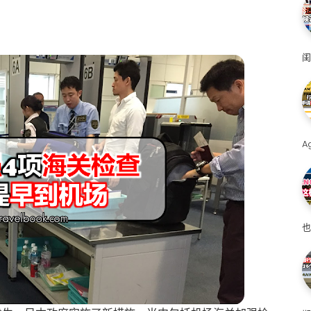
闺
A
也