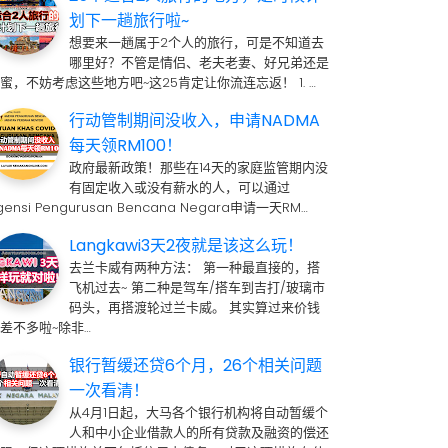
划下一趟旅行啦~
想要来一趟属于2个人的旅行，可是不知道去
哪里好？不管是情侣、老夫老妻、好兄弟还是
蜜，不妨考虑这些地方吧~这25肯定让你流连忘返！ 1. …
行动管制期间没收入，申请NADMA
每天领RM100！
政府最新政策！那些在14天的家庭监管期内没
有固定收入或没有薪水的人，可以通过
gensi Pengurusan Bencana Negara申请一天RM…
Langkawi3天2夜就是该这么玩！
去兰卡威有两种方法： 第一种最直接的，搭
飞机过去~ 第二种是驾车/搭车到吉打/玻璃市
码头，再搭渡轮过兰卡威。 其实算过来价钱
差不多啦~除非…
银行暂缓还贷6个月，26个相关问题
一次看清！
从4月1日起，大马各个银行机构将自动暂缓个
人和中小企业借款人的所有贷款及融资的偿还