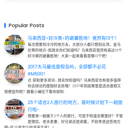
Popular Posts
马来西亚<好冷爽>的避暑胜地！竟然有13个！
每次想要到冷冷的地方去，大部分人都只想到云顶，金马
伦等的地方~但其实你们知道吗？马来西亚竟然有高达13个
好冷爽的避暑胜地！大家一起来看看是哪13个吧！ …
2017大马最佳度假岛屿，全部都不必花
RM500！
点 获取更多资讯~ 其实你知道吗？马来西亚也有很多值得
你去探访的度假好去处哦！2017年到底哪里是适合度假又
很便宜的呢？跟着小编往下看你就知…
25个适合2人旅行的地方，是时候计划下一趟旅
行啦~
想要来一趟属于2个人的旅行，可是不知道去哪里好？不管
是情侣、老夫老妻、好兄弟还是闺蜜，不妨考虑这些地方
吧~这25肯定让你流连忘返！ 1. …