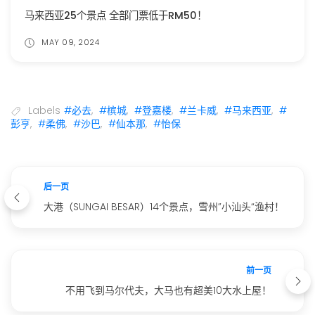
马来西亚25个景点 全部门票低于RM50！
MAY 09, 2024
Labels
#必去
,
#槟城
,
#登嘉楼
,
#兰卡威
,
#马来西亚
,
#
彭亨
,
#柔佛
,
#沙巴
,
#仙本那
,
#怡保
后一页
大港（SUNGAI BESAR）14个景点，雪州”小汕头“渔村！
前一页
不用飞到马尔代夫，大马也有超美10大水上屋！