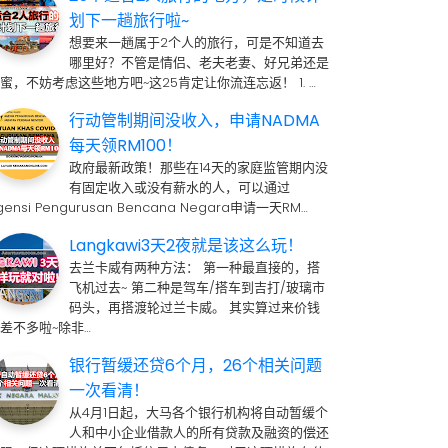
划下一趟旅行啦~
想要来一趟属于2个人的旅行，可是不知道去
哪里好？不管是情侣、老夫老妻、好兄弟还是
蜜，不妨考虑这些地方吧~这25肯定让你流连忘返！ 1. …
行动管制期间没收入，申请NADMA
每天领RM100！
政府最新政策！那些在14天的家庭监管期内没
有固定收入或没有薪水的人，可以通过
gensi Pengurusan Bencana Negara申请一天RM…
Langkawi3天2夜就是该这么玩！
去兰卡威有两种方法： 第一种最直接的，搭
飞机过去~ 第二种是驾车/搭车到吉打/玻璃市
码头，再搭渡轮过兰卡威。 其实算过来价钱
差不多啦~除非…
银行暂缓还贷6个月，26个相关问题
一次看清！
从4月1日起，大马各个银行机构将自动暂缓个
人和中小企业借款人的所有贷款及融资的偿还