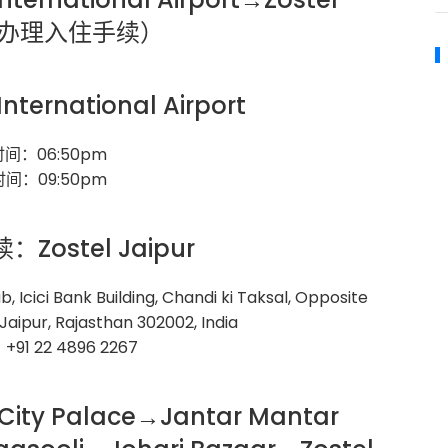
r（办理入住手续）
International Airport
间：06:50pm
间：09:50pm
ostel Jaipur
 Icici Bank Building, Chandi ki Taksal, Opposite
 Jaipur, Rajasthan 302002, India
1 22 4896 2267
ity Palace→Jantar Mantar