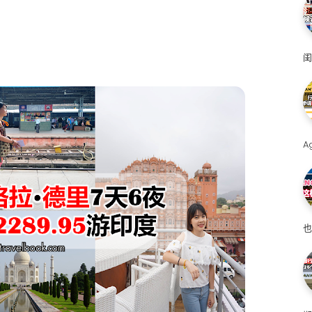
闺
A
也