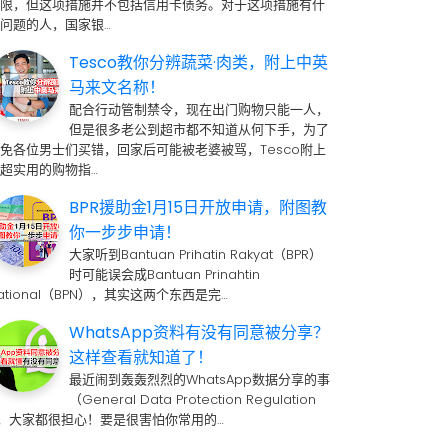
期限，但这项措施并不包括信用卡债务。对于这项措施有什
问题的人，国家银…
Tesco教你分辨蔬菜·肉类，附上中英
马来文名称！
配合行动管制禁令，现在出门购物只能一人，
但是很多老公到超市都不知道从何下手，为了
免各位男士们买错，回家后可能被老婆被骂，Tesco附上
超实用的购物指…
BPR援助金1月15日开放申请，附图教
你一步步申请！
大家听到Bantuan Prihatin Rakyat（BPR）
时可能误会成Bantuan Prinahtin
ational（BPN），其实这两个东西是完…
WhatsApp资料有没有同意被分享？
这样查看就知道了！
最近闹到轰轰烈烈的WhatsApp数据分享的事
（General Data Protection Regulation
 ，大家都很担心！要是很害怕你常用的…