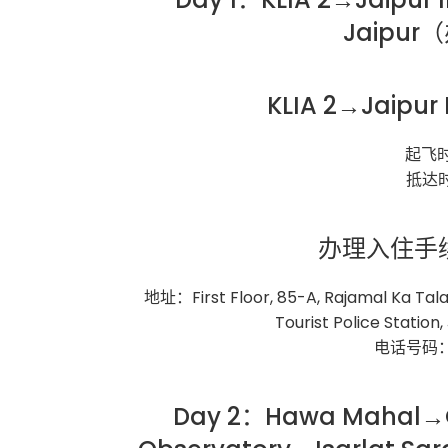
Jaipu
KLIA 2→Jaipur 
起飞时
抵达时
办理入住手续：Z
地址：First Floor, 85-A, Rajamal Ka Talab,
Tourist Police Station,
电话号码：+9
Day 2：Hawa Mahal→C