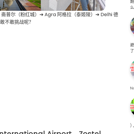
么
斋普尔（粉红城）➔ Agra 阿格拉（泰姬陵）➔ Delhi 德
你敢不敢挑战呢？
避
了
N
)
nternational Airport→Zostel