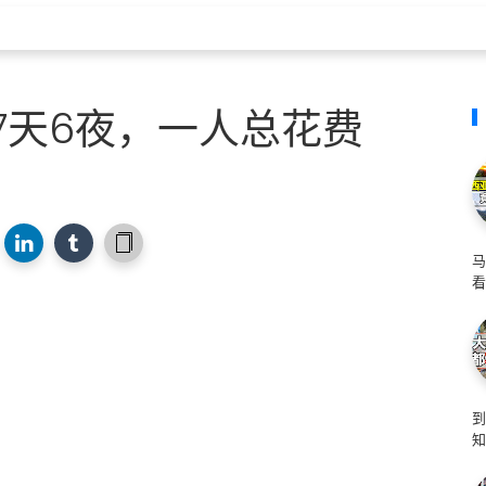
里7天6夜，一人总花费
！
马
看
知