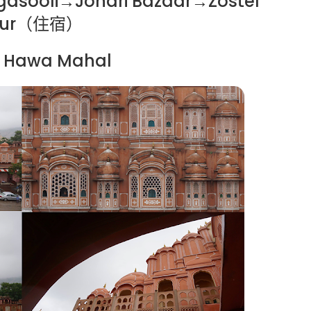
gasooli→Johari Bazaar→Zostel
pur（住宿）
Hawa Mahal