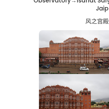
Observatory→Isarlat Sar
Jai
风之宫殿 