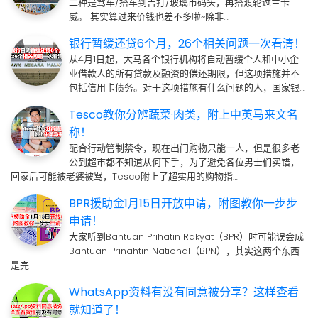
二种是驾车/搭车到吉打/玻璃市码头，再搭渡轮过兰卡
威。 其实算过来价钱也差不多啦~除非…
银行暂缓还贷6个月，26个相关问题一次看清！
从4月1日起，大马各个银行机构将自动暂缓个人和中小企
业借款人的所有贷款及融资的偿还期限，但这项措施并不
包括信用卡债务。对于这项措施有什么问题的人，国家银…
Tesco教你分辨蔬菜·肉类，附上中英马来文名
称！
配合行动管制禁令，现在出门购物只能一人，但是很多老
公到超市都不知道从何下手，为了避免各位男士们买错，
回家后可能被老婆被骂，Tesco附上了超实用的购物指…
BPR援助金1月15日开放申请，附图教你一步步
申请！
大家听到Bantuan Prihatin Rakyat（BPR）时可能误会成
Bantuan Prinahtin National（BPN），其实这两个东西
是完…
WhatsApp资料有没有同意被分享？这样查看
就知道了！