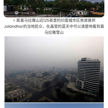
⭐ 距喜马拉雅山近125英里的印度城市区旁遮普邦
Jalandhar的当地民众，在晶莹的蓝天中可以清楚地看到喜
马拉雅雪山