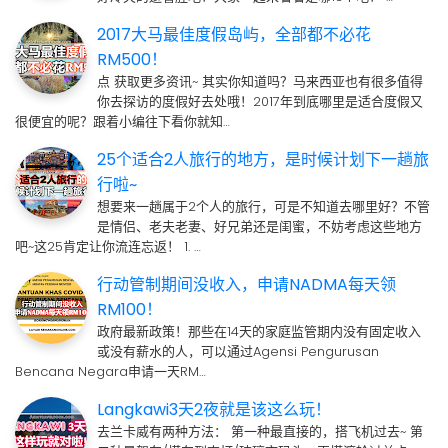
2017大马最佳度假岛屿，全部都不必花
RM500！
点 获取更多资讯~ 其实你知道吗？马来西亚也有很多值得
你去探访的度假好去处哦！2017年到底哪里是适合度假又
很便宜的呢？跟着小编往下看你就知…
25个适合2人旅行的地方，是时候计划下一趟旅
行啦~
想要来一趟属于2个人的旅行，可是不知道去哪里好？不管
是情侣、老夫老妻、好兄弟还是闺蜜，不妨考虑这些地方
吧~这25肯定让你流连忘返！ 1. …
行动管制期间没收入，申请NADMA每天领
RM100！
政府最新政策！那些在14天的家庭监管期内没有固定收入
或没有薪水的人，可以通过Agensi Pengurusan
Bencana Negara申请一天RM…
Langkawi3天2夜就是该这么玩！
去兰卡威有两种方法： 第一种最直接的，搭飞机过去~ 第