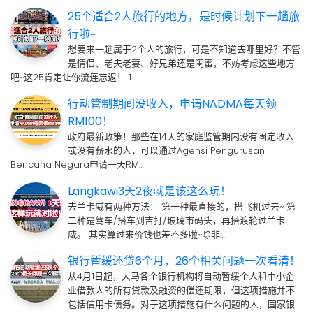
25个适合2人旅行的地方，是时候计划下一趟旅
行啦~
想要来一趟属于2个人的旅行，可是不知道去哪里好？不管
是情侣、老夫老妻、好兄弟还是闺蜜，不妨考虑这些地方
吧~这25肯定让你流连忘返！ 1. …
行动管制期间没收入，申请NADMA每天领
RM100！
政府最新政策！那些在14天的家庭监管期内没有固定收入
或没有薪水的人，可以通过Agensi Pengurusan
Bencana Negara申请一天RM…
Langkawi3天2夜就是该这么玩！
去兰卡威有两种方法： 第一种最直接的，搭飞机过去~ 第
二种是驾车/搭车到吉打/玻璃市码头，再搭渡轮过兰卡
威。 其实算过来价钱也差不多啦~除非…
银行暂缓还贷6个月，26个相关问题一次看清！
从4月1日起，大马各个银行机构将自动暂缓个人和中小企
业借款人的所有贷款及融资的偿还期限，但这项措施并不
包括信用卡债务。对于这项措施有什么问题的人，国家银…