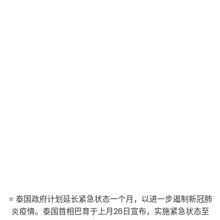
⭐ 泰国政府计划延长紧急状态一个月，以进一步遏制新冠肺
炎疫情。泰国首相巴育于上月26日宣布，实施紧急状态至