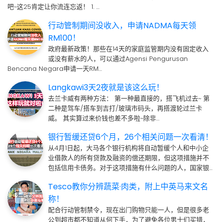
吧~这25肯定让你流连忘返！ 1. …
行动管制期间没收入，申请NADMA每天领
RM100！
政府最新政策！那些在14天的家庭监管期内没有固定收入
或没有薪水的人，可以通过Agensi Pengurusan
Bencana Negara申请一天RM…
Langkawi3天2夜就是该这么玩！
去兰卡威有两种方法： 第一种最直接的，搭飞机过去~ 第
二种是驾车/搭车到吉打/玻璃市码头，再搭渡轮过兰卡
威。 其实算过来价钱也差不多啦~除非…
银行暂缓还贷6个月，26个相关问题一次看清！
从4月1日起，大马各个银行机构将自动暂缓个人和中小企
业借款人的所有贷款及融资的偿还期限，但这项措施并不
包括信用卡债务。对于这项措施有什么问题的人，国家银…
Tesco教你分辨蔬菜·肉类，附上中英马来文名
称！
配合行动管制禁令，现在出门购物只能一人，但是很多老
公到超市都不知道从何下手，为了避免各位男士们买错，