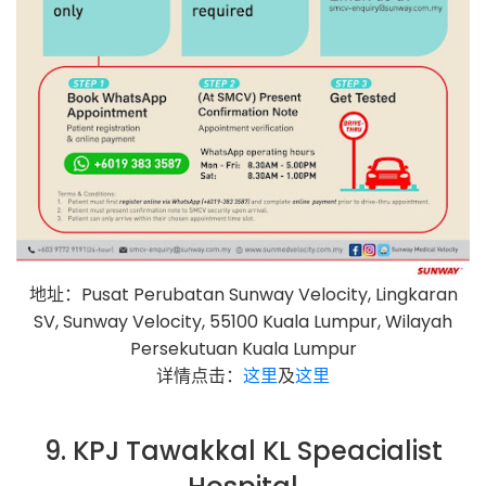
地址：Pusat Perubatan Sunway Velocity, Lingkaran
SV, Sunway Velocity, 55100 Kuala Lumpur, Wilayah
Persekutuan Kuala Lumpur
详情点击：
这里
及
这里
9. KPJ Tawakkal KL Speacialist