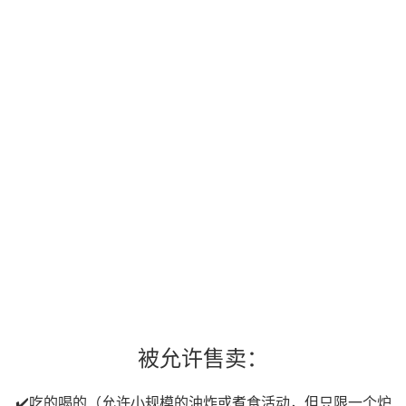
被允许售卖：
✔️吃的喝的（允许小规模的油炸或煮食活动，但只限一个炉