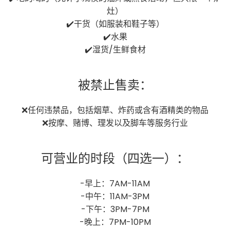
灶）
✔️干货（如服装和鞋子等）
✔️水果
✔️湿货/生鲜食材
被禁止售卖：
❌任何违禁品，包括烟草、炸药或含有酒精类的物品
❌按摩、赌博、理发以及脚车等服务行业
可营业的时段（四选一）：
-早上：7AM-11AM
-中午：11AM-3PM
-下午：3PM-7PM
-晚上：7PM-10PM