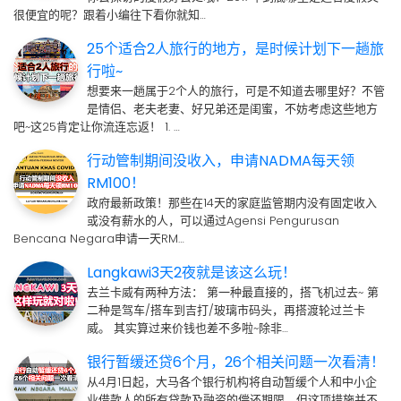
很便宜的呢？跟着小编往下看你就知…
25个适合2人旅行的地方，是时候计划下一趟旅
行啦~
想要来一趟属于2个人的旅行，可是不知道去哪里好？不管
是情侣、老夫老妻、好兄弟还是闺蜜，不妨考虑这些地方
吧~这25肯定让你流连忘返！ 1. …
行动管制期间没收入，申请NADMA每天领
RM100！
政府最新政策！那些在14天的家庭监管期内没有固定收入
或没有薪水的人，可以通过Agensi Pengurusan
Bencana Negara申请一天RM…
Langkawi3天2夜就是该这么玩！
去兰卡威有两种方法： 第一种最直接的，搭飞机过去~ 第
二种是驾车/搭车到吉打/玻璃市码头，再搭渡轮过兰卡
威。 其实算过来价钱也差不多啦~除非…
银行暂缓还贷6个月，26个相关问题一次看清！
从4月1日起，大马各个银行机构将自动暂缓个人和中小企
业借款人的所有贷款及融资的偿还期限，但这项措施并不