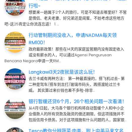
行啦~
想要来一趟属于2个人的旅行，可是不知道去哪里好？不管
是情侣、老夫老妻、好兄弟还是闺蜜，不妨考虑这些地方
吧~这25肯定让你流连忘返！ 1. …
行动管制期间没收入，申请NADMA每天领
RM100！
政府最新政策！那些在14天的家庭监管期内没有固定收入
或没有薪水的人，可以通过Agensi Pengurusan
Bencana Negara申请一天RM…
Langkawi3天2夜就是该这么玩！
去兰卡威有两种方法： 第一种最直接的，搭飞机过去~ 第
二种是驾车/搭车到吉打/玻璃市码头，再搭渡轮过兰卡
威。 其实算过来价钱也差不多啦~除非…
银行暂缓还贷6个月，26个相关问题一次看清！
从4月1日起，大马各个银行机构将自动暂缓个人和中小企
业借款人的所有贷款及融资的偿还期限，但这项措施并不
包括信用卡债务。对于这项措施有什么问题的人，国家银…
Tesco教你分辨蔬菜·肉类，附上中英马来文名