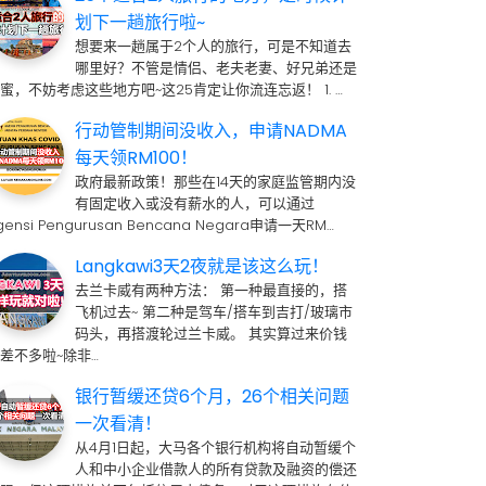
划下一趟旅行啦~
想要来一趟属于2个人的旅行，可是不知道去
哪里好？不管是情侣、老夫老妻、好兄弟还是
蜜，不妨考虑这些地方吧~这25肯定让你流连忘返！ 1. …
行动管制期间没收入，申请NADMA
每天领RM100！
政府最新政策！那些在14天的家庭监管期内没
有固定收入或没有薪水的人，可以通过
gensi Pengurusan Bencana Negara申请一天RM…
Langkawi3天2夜就是该这么玩！
去兰卡威有两种方法： 第一种最直接的，搭
飞机过去~ 第二种是驾车/搭车到吉打/玻璃市
码头，再搭渡轮过兰卡威。 其实算过来价钱
差不多啦~除非…
银行暂缓还贷6个月，26个相关问题
一次看清！
从4月1日起，大马各个银行机构将自动暂缓个
人和中小企业借款人的所有贷款及融资的偿还