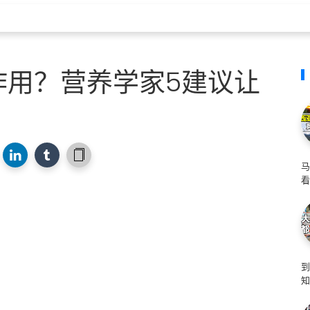
作用？营养学家5建议让
马
看
知