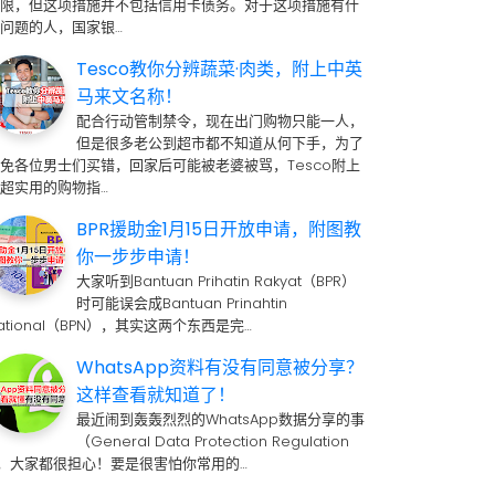
期限，但这项措施并不包括信用卡债务。对于这项措施有什
问题的人，国家银…
Tesco教你分辨蔬菜·肉类，附上中英
马来文名称！
配合行动管制禁令，现在出门购物只能一人，
但是很多老公到超市都不知道从何下手，为了
免各位男士们买错，回家后可能被老婆被骂，Tesco附上
超实用的购物指…
BPR援助金1月15日开放申请，附图教
你一步步申请！
大家听到Bantuan Prihatin Rakyat（BPR）
时可能误会成Bantuan Prinahtin
ational（BPN），其实这两个东西是完…
WhatsApp资料有没有同意被分享？
这样查看就知道了！
最近闹到轰轰烈烈的WhatsApp数据分享的事
（General Data Protection Regulation
 ，大家都很担心！要是很害怕你常用的…