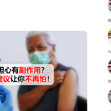
闺
A
也