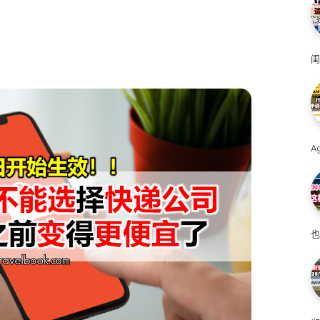
闺
A
也