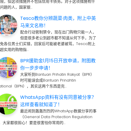
期限，但这项措施并不包括信用卡债务。对于这项措施有什
问题的人，国家银…
Tesco教你分辨蔬菜·肉类，附上中英
马来文名称！
配合行动管制禁令，现在出门购物只能一人，
但是很多老公到超市都不知道从何下手，为了
免各位男士们买错，回家后可能被老婆被骂，Tesco附上
超实用的购物指…
BPR援助金1月15日开放申请，附图教
你一步步申请！
大家听到Bantuan Prihatin Rakyat（BPR）
时可能误会成Bantuan Prinahtin
ational（BPN），其实这两个东西是完…
WhatsApp资料有没有同意被分享？
这样查看就知道了！
最近闹到轰轰烈烈的WhatsApp数据分享的事
（General Data Protection Regulation
 ，大家都很担心！要是很害怕你常用的…