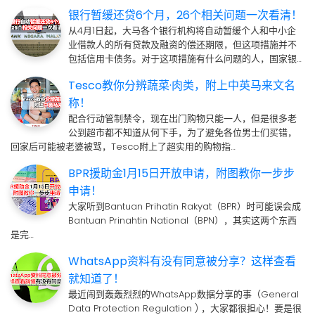
银行暂缓还贷6个月，26个相关问题一次看清！
从4月1日起，大马各个银行机构将自动暂缓个人和中小企
业借款人的所有贷款及融资的偿还期限，但这项措施并不
包括信用卡债务。对于这项措施有什么问题的人，国家银…
Tesco教你分辨蔬菜·肉类，附上中英马来文名
称！
配合行动管制禁令，现在出门购物只能一人，但是很多老
公到超市都不知道从何下手，为了避免各位男士们买错，
回家后可能被老婆被骂，Tesco附上了超实用的购物指…
BPR援助金1月15日开放申请，附图教你一步步
申请！
大家听到Bantuan Prihatin Rakyat（BPR）时可能误会成
Bantuan Prinahtin National（BPN），其实这两个东西
是完…
WhatsApp资料有没有同意被分享？这样查看
就知道了！
最近闹到轰轰烈烈的WhatsApp数据分享的事（General
Data Protection Regulation ) ，大家都很担心！要是很