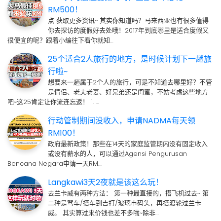
RM500！
点 获取更多资讯~ 其实你知道吗？马来西亚也有很多值得
你去探访的度假好去处哦！2017年到底哪里是适合度假又
很便宜的呢？跟着小编往下看你就知…
25个适合2人旅行的地方，是时候计划下一趟旅
行啦~
想要来一趟属于2个人的旅行，可是不知道去哪里好？不管
是情侣、老夫老妻、好兄弟还是闺蜜，不妨考虑这些地方
吧~这25肯定让你流连忘返！ 1. …
行动管制期间没收入，申请NADMA每天领
RM100！
政府最新政策！那些在14天的家庭监管期内没有固定收入
或没有薪水的人，可以通过Agensi Pengurusan
Bencana Negara申请一天RM…
Langkawi3天2夜就是该这么玩！
去兰卡威有两种方法： 第一种最直接的，搭飞机过去~ 第
二种是驾车/搭车到吉打/玻璃市码头，再搭渡轮过兰卡
威。 其实算过来价钱也差不多啦~除非…