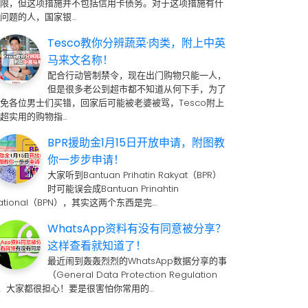
期限，但这项措施并不包括信用卡债务。对于这项措施有什
问题的人，国家银…
Tesco教你分辨蔬菜·肉类，附上中英
马来文名称！
配合行动管制禁令，现在出门购物只能一人，
但是很多老公到超市都不知道从何下手，为了
免各位男士们买错，回家后可能被老婆被骂，Tesco附上
超实用的购物指…
BPR援助金1月15日开放申请，附图教
你一步步申请！
大家听到Bantuan Prihatin Rakyat（BPR）
时可能误会成Bantuan Prinahtin
ational（BPN），其实这两个东西是完…
WhatsApp资料有没有同意被分享？
这样查看就知道了！
最近闹到轰轰烈烈的WhatsApp数据分享的事
（General Data Protection Regulation
 ，大家都很担心！要是很害怕你常用的…