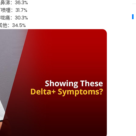
流鼻涕：36.3%
打喷嚏：31.7%
喉咙痛：30.3%
 其他：34.5%