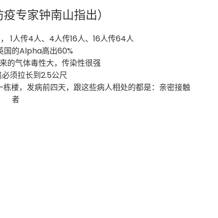
防疫专家钟南山指出）
， 1人传4人、4人传16人、16人传64人
英国的Alpha高出60%
出来的气体毒性大，传染性很强
离必须拉长到2.5公尺
同一栋楼，发病前四天，跟这些病人相处的都是：亲密接触
者