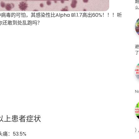
么
的可怕，其感染性比Alpha B1.1.7高出60%！！！听
你还敢到处乱跑吗？
避
了
N
以上患者症状
)
 头痛：53.5%