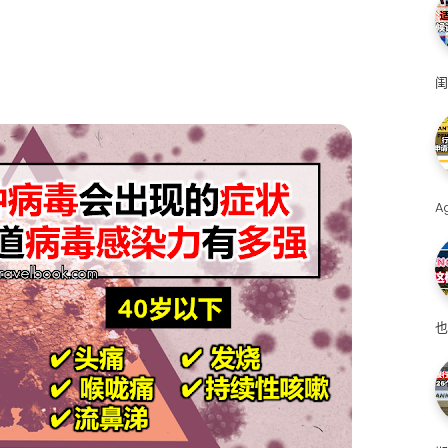
闺
A
也