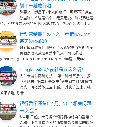
划下一趟旅行啦~
想要来一趟属于2个人的旅行，可是不知道去
哪里好？不管是情侣、老夫老妻、好兄弟还是
蜜，不妨考虑这些地方吧~这25肯定让你流连忘返！ 1. …
行动管制期间没收入，申请NADMA
每天领RM100！
政府最新政策！那些在14天的家庭监管期内没
有固定收入或没有薪水的人，可以通过
gensi Pengurusan Bencana Negara申请一天RM…
Langkawi3天2夜就是该这么玩！
去兰卡威有两种方法： 第一种最直接的，搭
飞机过去~ 第二种是驾车/搭车到吉打/玻璃市
码头，再搭渡轮过兰卡威。 其实算过来价钱
差不多啦~除非…
银行暂缓还贷6个月，26个相关问题
一次看清！
从4月1日起，大马各个银行机构将自动暂缓个
人和中小企业借款人的所有贷款及融资的偿还