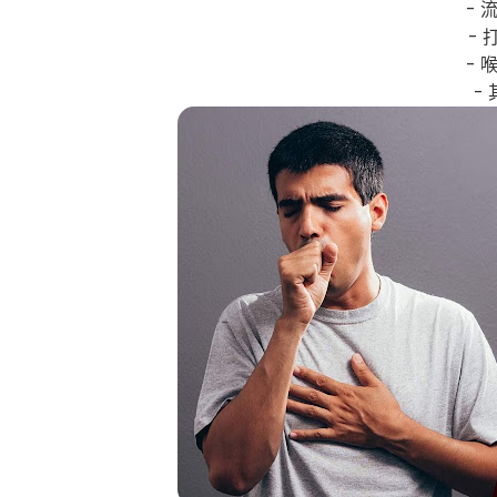
- 
- 
- 
-