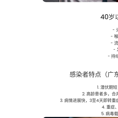
40岁
-
- 
- 
-
- 持
感染者特点（广
1. 潜伏期
2. 高龄患者多，
3. 病情进展快，3至4天即转
4. 重
5. 病