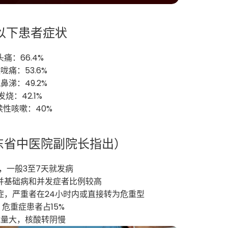
以下患者症状
 头痛：66.4%
喉咙痛：53.6%
流鼻涕：49.2%
 发烧：42.1%
续性咳嗽：40%
东省中医院副院长指出）
短，一般3至7天就发病
合并基础病和并发症者比例较高
重症，严重者在24小时内或直接转为危重型
症、危重症患者占15%
毒载量大，核酸转阴慢